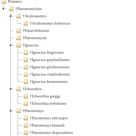
Primates
†Paromomyidae
†Acidomomys
†Acidomomys hebeticus
†Palaechthonini
†Paromomyini
†Ignacius
†Ignacius frugivorus
†Ignacius graybullianus
†Ignacius glenbowensis
†Ignacius clarkforkensis
†Ignacius fremontensis
†Edworthia
†Edworthia greggi
†Edworthia lerbekmoi
†Paromomys
†Paromomys alticuspis
†Paromomys farrandi
†Paromomys depressidens