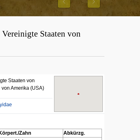
Previous
Next
 Vereinigte Staaten von
igte Staaten von
en von Amerika (USA)
yidae
Körpert./Zahn
Abkürzg.