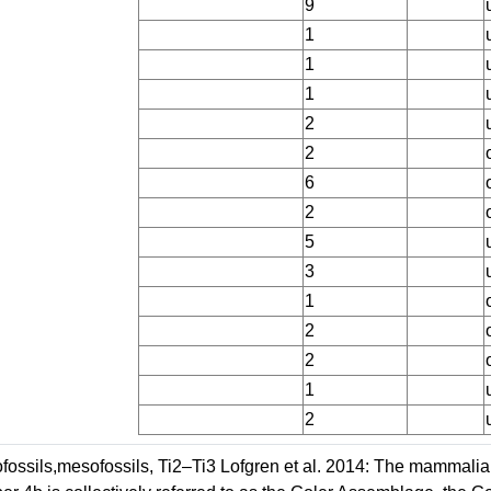
9
1
1
1
2
2
6
2
5
3
1
2
2
1
2
fossils,mesofossils, Ti2–Ti3 Lofgren et al. 2014: The mammalia