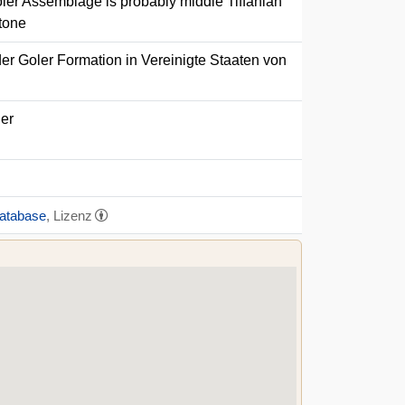
oler Assemblage is probably middle Tiffanian
stone
er Goler Formation in Vereinigte Staaten von
ler
Database
, Lizenz