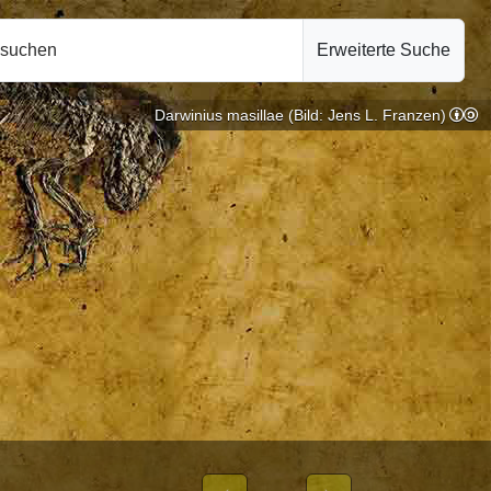
hsuchen
Erweiterte Suche
Darwinius masillae (Bild: Jens L. Franzen)