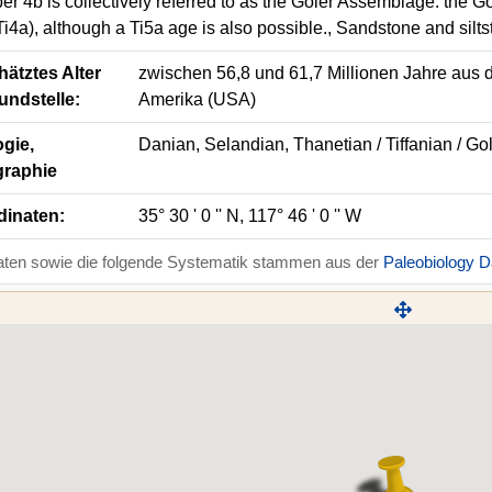
r 4b is collectively referred to as the Goler Assemblage. the G
Ti4a), although a Ti5a age is also possible., Sandstone and silt
ätztes Alter
zwischen 56,8 und 61,7 Millionen Jahre aus d
undstelle:
Amerika (USA)
gie,
Danian, Selandian, Thanetian / Tiffanian / Go
graphie
dinaten:
35° 30 ' 0 '' N, 117° 46 ' 0 '' W
aten sowie die folgende Systematik stammen aus der
Paleobiology 