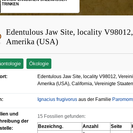
SCHOPFGIBBONS UND IHRER
BEWEGUNGSMUSTER
Edentulous Jaw Site, locality V98012,
Amerika (USA)
äontologie
Ökologie
ort:
Edentulous Jaw Site, locality V98012, Verein
Amerika (USA), California, Vereinigte Staat
n:
Ignacius frugivorus
aus der Familie
Paromom
lien und
15 Fossilien gefunden:
hreibung der
Bezeichng.
Anzahl
Seite
telle: