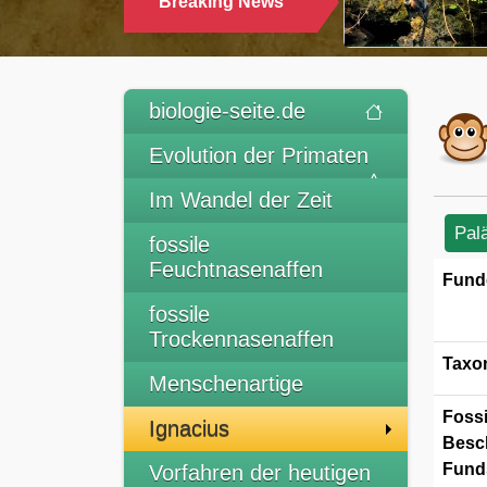
Breaking News
TRINKEN
biologie-seite.de
Evolution der Primaten
Im Wandel der Zeit
Pal
fossile
Feuchtnasenaffen
Fund
fossile
Trockennasenaffen
Taxo
Menschenartige
Fossi
Ignacius
Besc
Funds
Vorfahren der heutigen