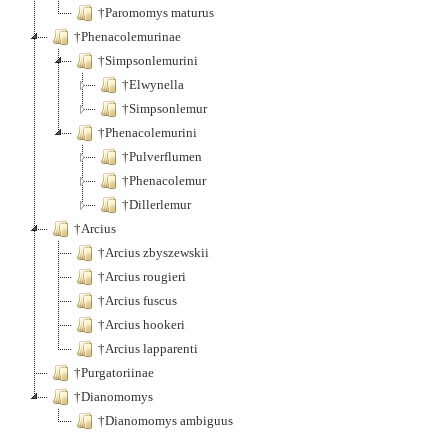
†Paromomys maturus
†Phenacolemurinae
†Simpsonlemurini
†Elwynella
†Simpsonlemur
†Phenacolemurini
†Pulverflumen
†Phenacolemur
†Dillerlemur
†Arcius
†Arcius zbyszewskii
†Arcius rougieri
†Arcius fuscus
†Arcius hookeri
†Arcius lapparenti
†Purgatoriinae
†Dianomomys
†Dianomomys ambiguus