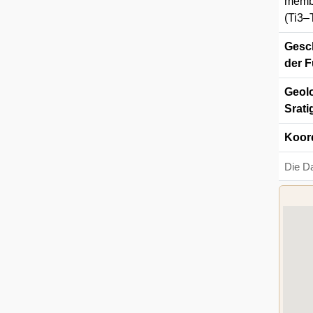
membe
(Ti3–
Gesch
der F
Geolo
Srati
Koor
Die D