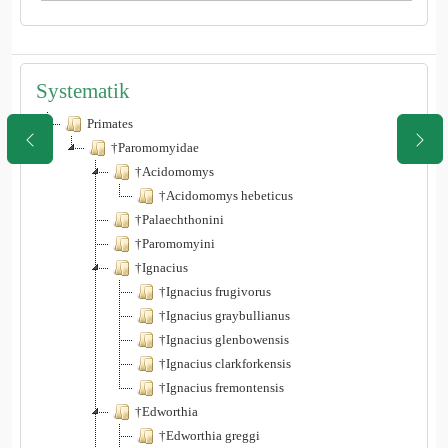
Systematik
Primates
†Paromomyidae
†Acidomomys
†Acidomomys hebeticus
†Palaechthonini
†Paromomyini
†Ignacius
†Ignacius frugivorus
†Ignacius graybullianus
†Ignacius glenbowensis
†Ignacius clarkforkensis
†Ignacius fremontensis
†Edworthia
†Edworthia greggi