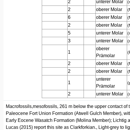
2
unterer Molar
(
2
oberer Molar
(
6
oberer Molar
(
2
oberer Molar
(
5
unterer Molar
(
3
unterer Molar
(
oberer
1
(
Prämolar
2
oberer Molar
(
2
oberer Molar
(
unterer
1
(
Prämolar
2
unterer Molar
(
Macrofossils,mesofossils, 261 m below the upper contact of 
Paleocene Fort Union Formation (Atwell Gulch Member), wit
Early Eocene Wasatch Formation (Molina Member); Lichtig 
Lucas (2015) report this site as Clarkforkian., Light-grey to lig