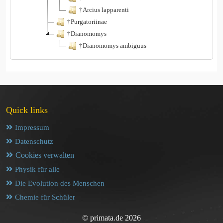
†Arcius lapparenti
†Purgatoriinae
†Dianomomys
†Dianomomys ambiguus
Quick links
Impressum
Datenschutz
Cookies verwalten
Physik für alle
Die Evolution des Menschen
Chemie für Schüler
© primata.de 2026