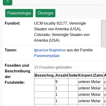
von Amerika (USA)
Paläontologie
Ökologie
Fundort:
UCM locality 92177, Vereinigte
Staaten von Amerika (USA),
Colorado, Vereinigte Staaten von
Amerika (USA)
Taxon:
Ignacius frugivorus
aus der Familie
Paromomyidae
Fossilien und
15 Fossilien gefunden:
Beschreibung
Bezeichng.
Anzahl
Seite
Körpert./Zahn
A
der
9
unterer Molar
(
Fundstelle:
1
unterer Molar
(
1
unterer Molar
(
1
unterer Molar
(