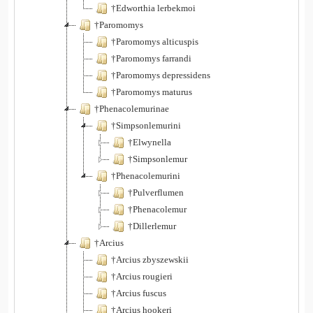
†Edworthia lerbekmoi
†Paromomys
†Paromomys alticuspis
†Paromomys farrandi
†Paromomys depressidens
†Paromomys maturus
†Phenacolemurinae
†Simpsonlemurini
†Elwynella
†Simpsonlemur
†Phenacolemurini
†Pulverflumen
†Phenacolemur
†Dillerlemur
†Arcius
†Arcius zbyszewskii
†Arcius rougieri
†Arcius fuscus
†Arcius hookeri