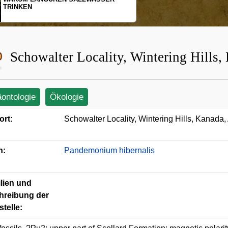
EN
SCHOPFGIBBO
BEWEGUNGSM
Schowalter Locality, Wintering Hills,
äontologie
Ökologie
ort:
Schowalter Locality, Wintering Hills, Kanada,
n:
Pandemonium hibernalis
lien und
hreibung der
telle: