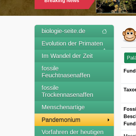
Breaking News
TRINK
biologie-seite.de
Evolution der Primaten
Im Wandel der Zeit
Pal
fossile
Fund
Feuchtnasenaffen
fossile
Taxo
Trockennasenaffen
Menschenartige
Fossi
Besc
Pandemonium
Funds
Vorfahren der heutigen