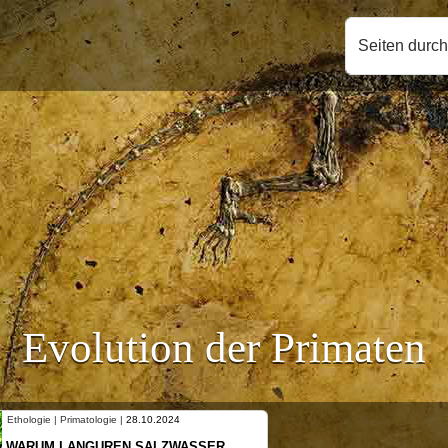
Seiten durc
Evolution der Primaten
 | Primatologie |
28.10.2024
Ethologie | Primatol
 LANGUREN SALZWASSER
NEUES VON W