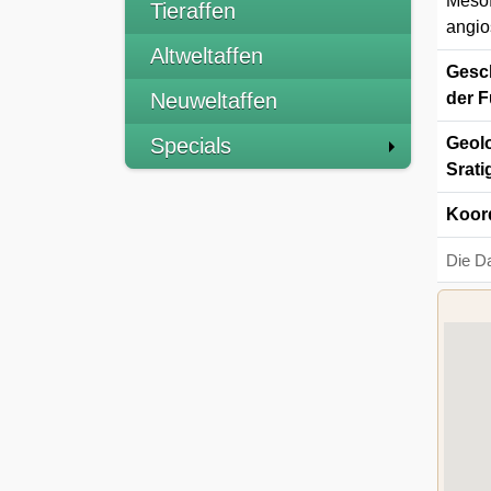
Mesof
Tieraffen
angio
Altweltaffen
Gesch
Neuweltaffen
der F
Specials
Geolo
Srati
Koor
Die D