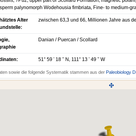
ossils, ?Pu2; upper part of Scollard Formation; magnetic polarit
sperm palynomorph Wodehousia fimbriata, Fine- to medium-grai
ätztes Alter
zwischen 63,3 und 66, Millionen Jahre aus d
undstelle:
gie,
Danian / Puercan / Scollard
graphie
dinaten:
51° 59 ' 18 '' N, 111° 13 ' 49 '' W
aten sowie die folgende Systematik stammen aus der
Paleobiology 