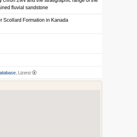
y chron 29N and the stratigraphic range of the
ned fluvial sandstone
er Scollard Formation in Kanada
Database
, Lizenz