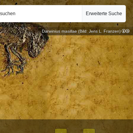
hsuchen
Erweiterte Suche
Darwinius masillae (Bild: Jens L. Franzen)
ogie |
10.10.2024
EIBLICHEN