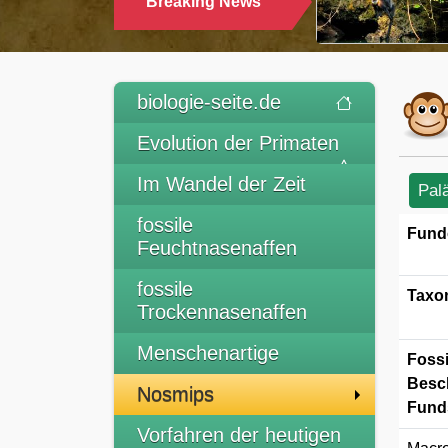
Breaking News
TRINK
biologie-seite.de
Evolution der Primaten
Im Wandel der Zeit
Pal
fossile
Fund
Feuchtnasenaffen
fossile
Taxo
Trockennasenaffen
Menschenartige
Fossi
Besc
Nosmips
Funds
Vorfahren der heutigen