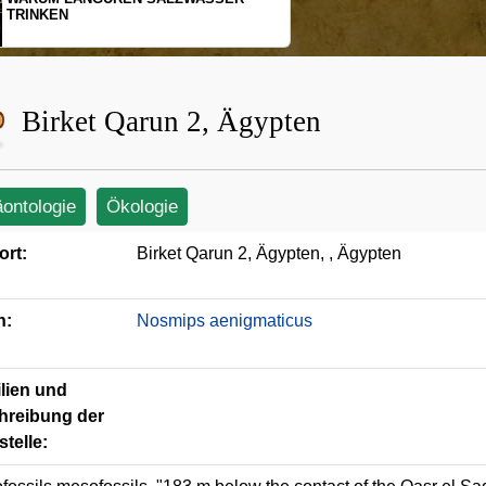
EN
SCHOPFGIBBO
BEWEGUNGSM
Birket Qarun 2, Ägypten
äontologie
Ökologie
ort:
Birket Qarun 2, Ägypten, , Ägypten
n:
Nosmips aenigmaticus
lien und
hreibung der
telle: