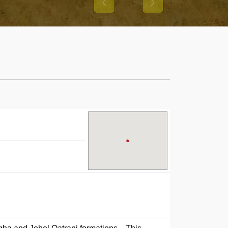
NS UND IHRER
Previous
Next
USTER