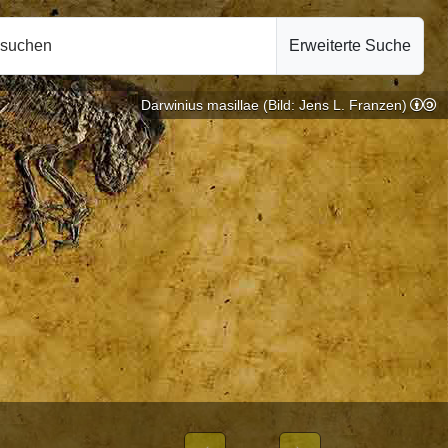
hsuchen
Erweiterte Suche
Darwinius masillae (Bild: Jens L. Franzen)
ogie |
10.10.2024
EIBLICHEN