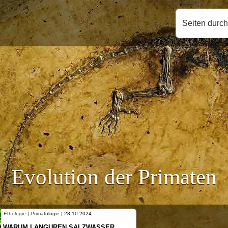
Seiten durc
Evolution der Primaten
 | Primatologie |
28.10.2024
Ethologie | Primatol
 LANGUREN SALZWASSER
NEUES VON W