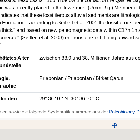
fossils,mesofossils, "183 m below the contact of the Qasr el Sa
on was recently placed in the lowermost (Umm Rigl) Member of
ndicates that these fossiliferous alluvial sediments are lithologic
 Formation"; according to Seiffert et al. 2005 the fossilferous b
 thick," and based on new paleomagnetic data within C17n.1n and
omerate" (Seiffert et al. 2003) or "ironstone-rich fining upward
"
ätztes Alter
zwischen 33,9 und 38, Millionen Jahre aus de
undstelle:
gie,
Priabonian / Priabonian / Birket Qarun
graphie
dinaten:
29° 36 ' 0 '' N, 30° 36 ' 0 '' O
aten sowie die folgende Systematik stammen aus der
Paleobiology 