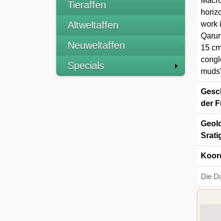
Macro
Tieraffen
horiz
Altweltaffen
work i
Qarun
Neuweltaffen
15 cm
congl
Specials
muds
Gesch
der F
Geolo
Srati
Koor
Die D