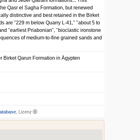
gha and Jebel Qatrani formations... This
 the Qasr el Sagha Formation, but renewed
ally distinctive and best retained in the Birket
eds are "229 m below Quarry L-41," "about 5 to
 "earliest Priabonian", "bioclastic ironstone
 sequences of medium-to-fine grained sands and
r Birket Qarun Formation in Ägypten
Database
, Lizenz