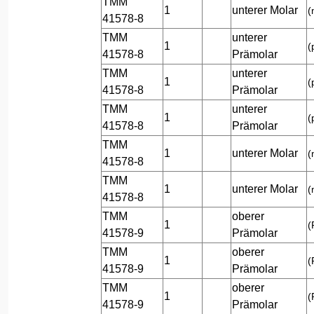
TMM
1
unterer Molar
(
41578-8
TMM
unterer
1
(
41578-8
Prämolar
TMM
unterer
1
(
41578-8
Prämolar
TMM
unterer
1
(
41578-8
Prämolar
TMM
1
unterer Molar
(
41578-8
TMM
1
unterer Molar
(
41578-8
TMM
oberer
1
(
41578-9
Prämolar
TMM
oberer
1
(
41578-9
Prämolar
TMM
oberer
1
(
41578-9
Prämolar