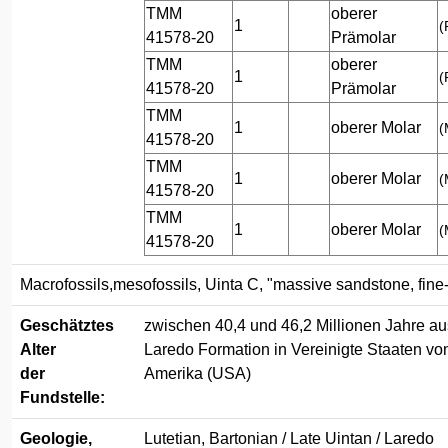
TMM
oberer
1
(
41578-20
Prämolar
TMM
oberer
1
(
41578-20
Prämolar
TMM
1
oberer Molar
(
41578-20
TMM
1
oberer Molar
(
41578-20
TMM
1
oberer Molar
(
41578-20
Macrofossils,mesofossils, Uinta C, "massive sandstone, fine
Geschätztes
zwischen 40,4 und 46,2 Millionen Jahre au
Alter
Laredo Formation in Vereinigte Staaten vo
der
Amerika (USA)
Fundstelle:
Geologie,
Lutetian, Bartonian / Late Uintan / Laredo