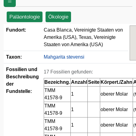
Amerika (USA)
Paläontologie
Ökologie
Fundort:
Casa Blanca, Vereinigte Staaten von
Amerika (USA), Texas, Vereinigte
Staaten von Amerika (USA)
Taxon:
Mahgarita stevensi
Fossilien und
17 Fossilien gefunden:
Beschreibung
Bezeichng.
Anzahl
Seite
Körpert./Zahn
A
der
TMM
Fundstelle:
1
oberer Molar
(
41578-9
TMM
1
oberer Molar
(
41578-9
TMM
1
oberer Molar
(
41578-9