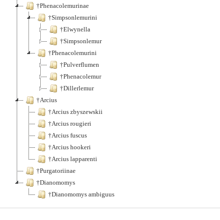
†Phenacolemurinae
†Simpsonlemurini
†Elwynella
†Simpsonlemur
†Phenacolemurini
†Pulverflumen
†Phenacolemur
†Dillerlemur
†Arcius
†Arcius zbyszewskii
†Arcius rougieri
†Arcius fuscus
†Arcius hookeri
†Arcius lapparenti
†Purgatoriinae
†Dianomomys
†Dianomomys ambiguus