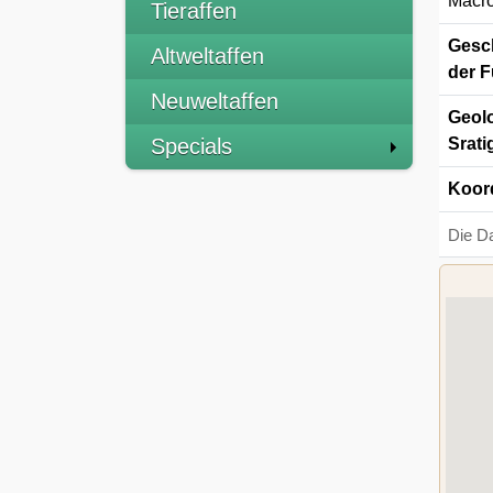
Macro
Tieraffen
Gesch
Altweltaffen
der F
Neuweltaffen
Geolo
Specials
Srati
Koor
Die D