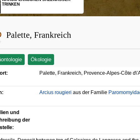
SCHOPFGIBBONS UND IHRER
BEWEGUNGSMUSTER
Palette, Frankreich
äontologie
Ökologie
ort:
Palette, Frankreich, Provence-Alpes-Côte d\'
n:
Arcius rougieri
aus der Familie
Paromomyida
lien und
hreibung der
telle: