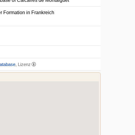
 base of Calcaires de Montaiguet
r Formation in Frankreich
Database
, Lizenz