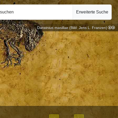
hsuchen
Erweiterte Suche
Darwinius masillae (Bild: Jens L. Franzen)