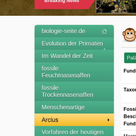
Breaking News
TRINKEN
biologie-seite.de
Evolution der Primaten
Im Wandel der Zeit
Pal
fossile
Fund
Feuchtnasenaffen
fossile
Taxo
Trockennasenaffen
Menschenartige
Fossi
Besc
Arcius
Funds
Vorfahren der heutigen