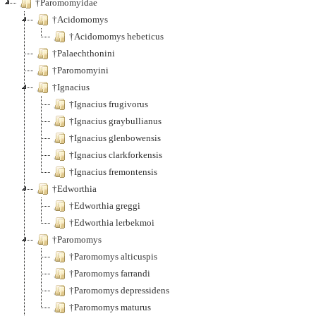
†Paromomyidae
†Acidomomys
†Acidomomys hebeticus
†Palaechthonini
†Paromomyini
†Ignacius
†Ignacius frugivorus
†Ignacius graybullianus
†Ignacius glenbowensis
†Ignacius clarkforkensis
†Ignacius fremontensis
†Edworthia
†Edworthia greggi
†Edworthia lerbekmoi
†Paromomys
†Paromomys alticuspis
†Paromomys farrandi
†Paromomys depressidens
†Paromomys maturus