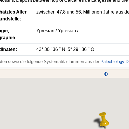
fossils, Deposit between top of Calcaires de Langesse and the
ätztes Alter
zwischen 47,8 und 56, Millionen Jahre aus de
undstelle:
gie,
Ypresian / Ypresian /
graphie
dinaten:
43° 30 ' 36 '' N, 5° 29 ' 36 '' O
aten sowie die folgende Systematik stammen aus der
Paleobiology 