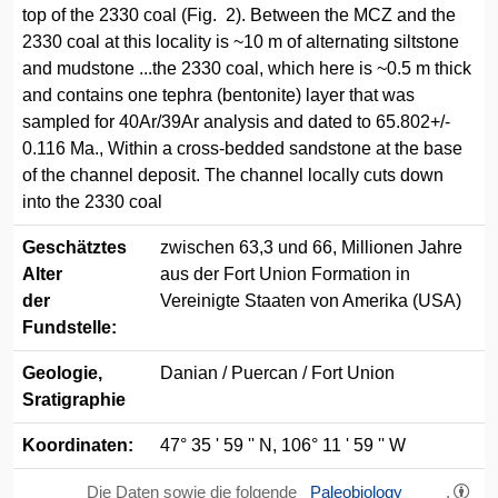
top of the 2330 coal (Fig. 2). Between the MCZ and the
2330 coal at this locality is ~10 m of alternating siltstone
and mudstone ...the 2330 coal, which here is ~0.5 m thick
and contains one tephra (bentonite) layer that was
sampled for 40Ar/39Ar analysis and dated to 65.802+/-
0.116 Ma., Within a cross-bedded sandstone at the base
of the channel deposit. The channel locally cuts down
into the 2330 coal
Geschätztes
zwischen 63,3 und 66, Millionen Jahre
Alter
aus der Fort Union Formation in
der
Vereinigte Staaten von Amerika (USA)
Fundstelle:
Geologie,
Danian / Puercan / Fort Union
Sratigraphie
Koordinaten:
47° 35 ' 59 '' N, 106° 11 ' 59 '' W
Die Daten sowie die folgende
Paleobiology
,