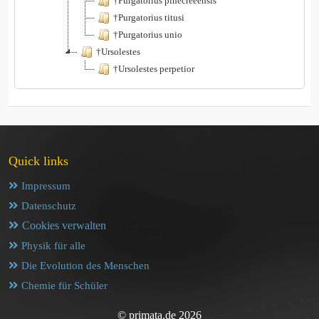
†Purgatorius pinecreeensis
†Purgatorius titusi
†Purgatorius unio
†Ursolestes
†Ursolestes perpetior
Quick links
Impressum
Datenschutz
Cookies verwalten
Physik für alle
Die Evolution des Menschen
Chemie für Schüler
© primata.de 2026