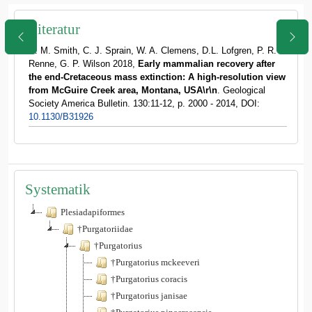
Literatur
S. M. Smith, C. J. Sprain, W. A. Clemens, D.L. Lofgren, P. R.
Renne, G. P. Wilson 2018,
Early mammalian recovery after
the end-Cretaceous mass extinction: A high-resolution view
from McGuire Creek area, Montana, USA\r\n
. Geological
Society America Bulletin. 130:11-12, p. 2000 - 2014, DOI:
10.1130/B31926
Systematik
Plesiadapiformes
†Purgatoriidae
†Purgatorius
†Purgatorius mckeeveri
†Purgatorius coracis
†Purgatorius janisae