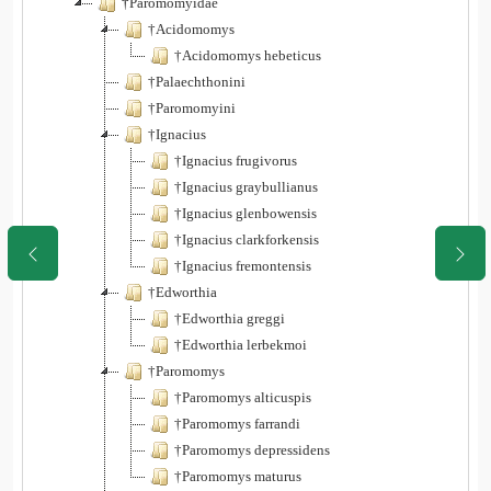
†Paromomyidae
†Acidomomys
†Acidomomys hebeticus
†Palaechthonini
†Paromomyini
†Ignacius
†Ignacius frugivorus
†Ignacius graybullianus
†Ignacius glenbowensis
†Ignacius clarkforkensis
†Ignacius fremontensis
†Edworthia
†Edworthia greggi
†Edworthia lerbekmoi
†Paromomys
†Paromomys alticuspis
†Paromomys farrandi
†Paromomys depressidens
†Paromomys maturus