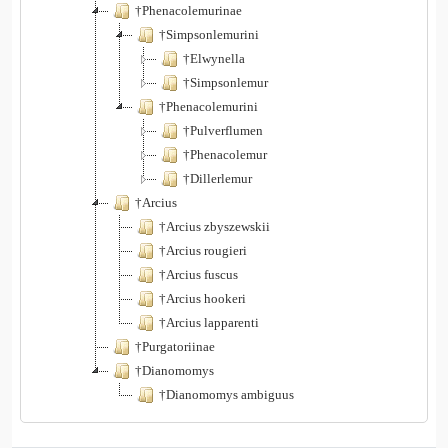
†Phenacolemurinae
†Simpsonlemurini
†Elwynella
†Simpsonlemur
†Phenacolemurini
†Pulverflumen
†Phenacolemur
†Dillerlemur
†Arcius
†Arcius zbyszewskii
†Arcius rougieri
†Arcius fuscus
†Arcius hookeri
†Arcius lapparenti
†Purgatoriinae
†Dianomomys
†Dianomomys ambiguus