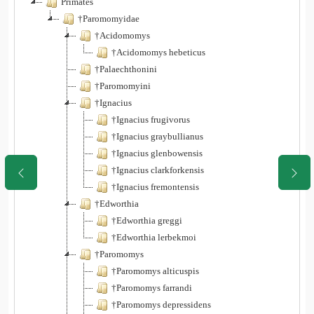
Primates
†Paromomyidae
†Acidomomys
†Acidomomys hebeticus
†Palaechthonini
†Paromomyini
†Ignacius
†Ignacius frugivorus
†Ignacius graybullianus
†Ignacius glenbowensis
†Ignacius clarkforkensis
†Ignacius fremontensis
†Edworthia
†Edworthia greggi
†Edworthia lerbekmoi
†Paromomys
†Paromomys alticuspis
†Paromomys farrandi
†Paromomys depressidens