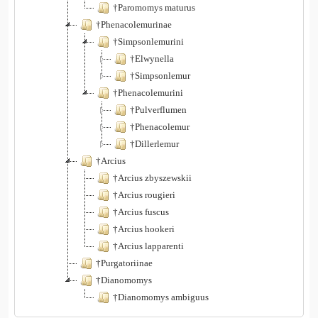
†Paromomys maturus
†Phenacolemurinae
†Simpsonlemurini
†Elwynella
†Simpsonlemur
†Phenacolemurini
†Pulverflumen
†Phenacolemur
†Dillerlemur
†Arcius
†Arcius zbyszewskii
†Arcius rougieri
†Arcius fuscus
†Arcius hookeri
†Arcius lapparenti
†Purgatoriinae
†Dianomomys
†Dianomomys ambiguus