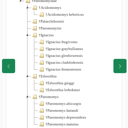
†Paromomyidae
†Acidomomys
†Acidomomys hebeticus
†Palaechthonini
†Paromomyini
†Ignacius
†Ignacius frugivorus
†Ignacius graybullianus
†Ignacius glenbowensis
†Ignacius clarkforkensis
†Ignacius fremontensis
†Edworthia
†Edworthia greggi
†Edworthia lerbekmoi
†Paromomys
†Paromomys alticuspis
†Paromomys farrandi
†Paromomys depressidens
†Paromomys maturus