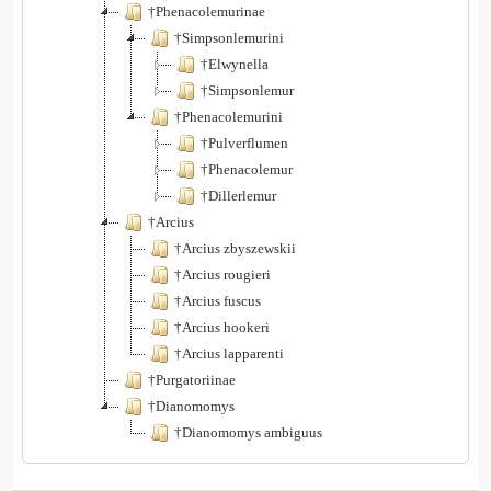
†Phenacolemurinae
†Simpsonlemurini
†Elwynella
†Simpsonlemur
†Phenacolemurini
†Pulverflumen
†Phenacolemur
†Dillerlemur
†Arcius
†Arcius zbyszewskii
†Arcius rougieri
†Arcius fuscus
†Arcius hookeri
†Arcius lapparenti
†Purgatoriinae
†Dianomomys
†Dianomomys ambiguus