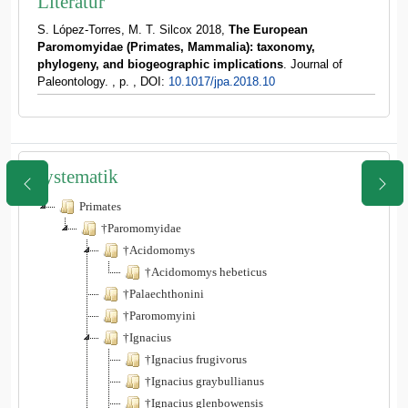
Literatur
S. López-Torres, M. T. Silcox 2018,
The European
Paromomyidae (Primates, Mammalia): taxonomy,
phylogeny, and biogeographic implications
. Journal of
Paleontology. , p. , DOI:
10.1017/jpa.2018.10
Systematik
Primates
†Paromomyidae
†Acidomomys
†Acidomomys hebeticus
†Palaechthonini
†Paromomyini
†Ignacius
†Ignacius frugivorus
†Ignacius graybullianus
†Ignacius glenbowensis