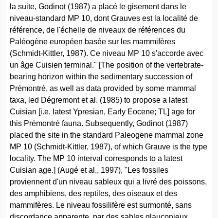
la suite, Godinot (1987) a placé le gisement dans le
niveau-standard MP 10, dont Grauves est la localité de
référence, de l'échelle de niveaux de références du
Paléogène européen basée sur les mammifères
(Schmidt-Kittler, 1987). Ce niveau MP 10 s'accorde avec
un âge Cuisien terminal." [The position of the vertebrate-
bearing horizon within the sedimentary succession of
Prémontré, as well as data provided by some mammal
taxa, led Dégremont et al. (1985) to propose a latest
Cuisian [i.e. latest Ypresian, Early Eocene; TL] age for
this Prémontré fauna. Subsequently, Godinot (1987)
placed the site in the standard Paleogene mammal zone
MP 10 (Schmidt-Kittler, 1987), of which Grauve is the type
locality. The MP 10 interval corresponds to a latest
Cuisian age.] (Augé et al., 1997), "Les fossiles
proviennent d'un niveau sableux qui a livré des poissons,
des amphibiens, des reptiles, des oiseaux et des
mammifères. Le niveau fossilifère est surmonté, sans
discordance apparente, par des sables glauconieux