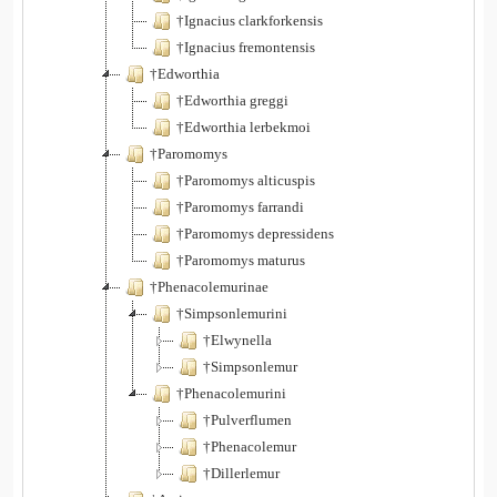
†Ignacius clarkforkensis
†Ignacius fremontensis
†Edworthia
†Edworthia greggi
†Edworthia lerbekmoi
†Paromomys
†Paromomys alticuspis
†Paromomys farrandi
†Paromomys depressidens
†Paromomys maturus
†Phenacolemurinae
†Simpsonlemurini
†Elwynella
†Simpsonlemur
†Phenacolemurini
†Pulverflumen
†Phenacolemur
†Dillerlemur