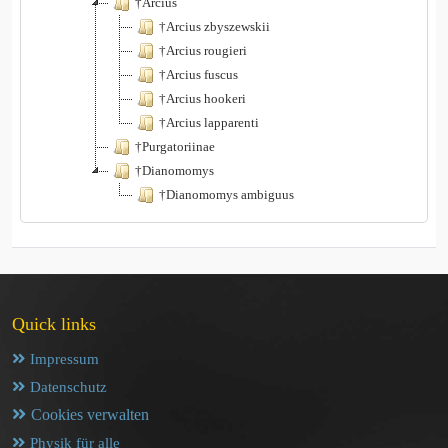
†Arcius
†Arcius zbyszewskii
†Arcius rougieri
†Arcius fuscus
†Arcius hookeri
†Arcius lapparenti
†Purgatoriinae
†Dianomomys
†Dianomomys ambiguus
Quick links
Impressum
Datenschutz
Cookies verwalten
Physik für alle