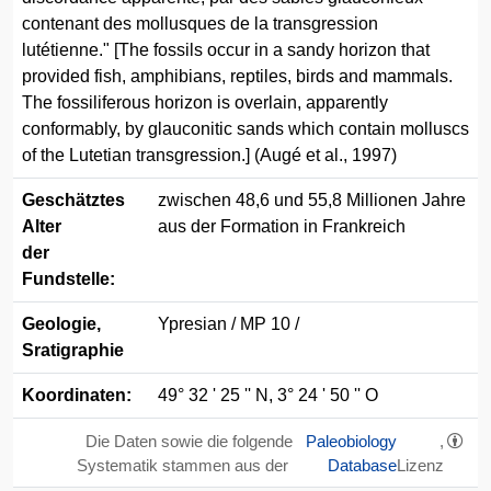
contenant des mollusques de la transgression
lutétienne." [The fossils occur in a sandy horizon that
provided fish, amphibians, reptiles, birds and mammals.
The fossiliferous horizon is overlain, apparently
conformably, by glauconitic sands which contain molluscs
of the Lutetian transgression.] (Augé et al., 1997)
Geschätztes
zwischen 48,6 und 55,8 Millionen Jahre
Alter
aus der Formation in Frankreich
der
Fundstelle:
Geologie,
Ypresian / MP 10 /
Sratigraphie
Koordinaten:
49° 32 ' 25 '' N, 3° 24 ' 50 '' O
Die Daten sowie die folgende
Paleobiology
,
Systematik stammen aus der
Database
Lizenz