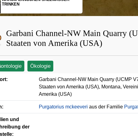
SCHOPFGIBBONS UND 
BEWEGUNGSMUSTER
Garbani Channel-NW Main Quarry (U
Staaten von Amerika (USA)
äontologie
Ökologie
ort:
Garbani Channel-NW Main Quarry (UCMP V73
Staaten von Amerika (USA), Montana, Vereini
Amerika (USA)
n:
Purgatorius mckeeveri
aus der Familie
Purgat
lien und
hreibung der
telle: