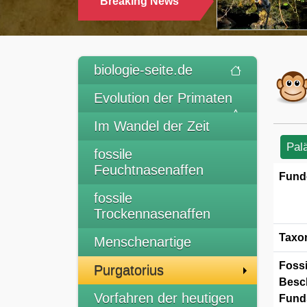
Breaking News
TRINKEN
biologie-seite.de
Evolution der Primaten
Im Wandel der Zeit
Pal
fossile
Feuchtnasenaffen
Fund
fossile
Trockennasenaffen
Taxo
Menschenartige
Fossi
Purgatorius
Besc
Vorfahren der heutigen
Funds