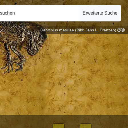
hsuchen
Erweiterte Suche
Darwinius masillae (Bild: Jens L. Franzen)
.2024
EN