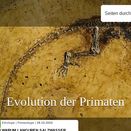
Seiten durc
Evolution der Primaten
ie |
28.10.2024
Ethologie | Primatologie |
10.10
REN SALZWASSER
NEUES VON WEIBLICH