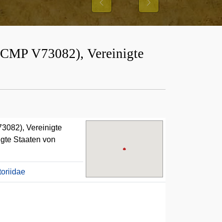
IHRER
Previous
Next
CMP V73082), Vereinigte
082), Vereinigte
gte Staaten von
oriidae