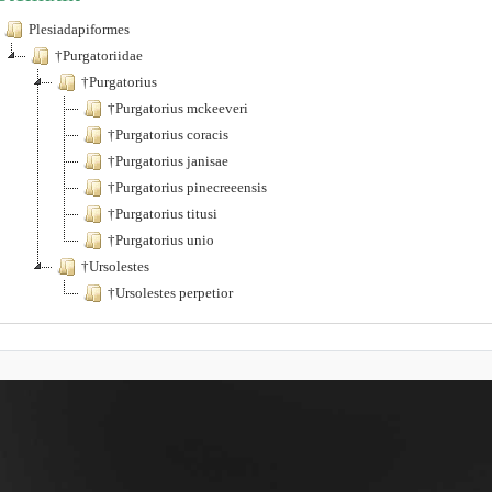
Plesiadapiformes
†Purgatoriidae
†Purgatorius
†Purgatorius mckeeveri
†Purgatorius coracis
†Purgatorius janisae
†Purgatorius pinecreeensis
†Purgatorius titusi
†Purgatorius unio
†Ursolestes
†Ursolestes perpetior