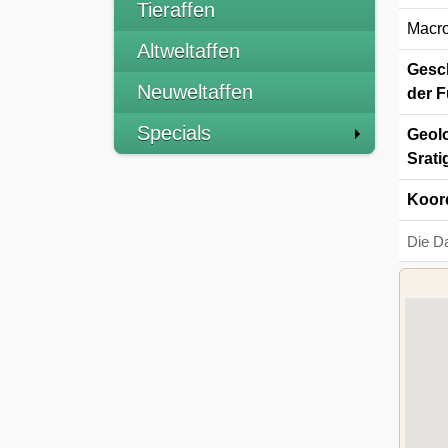
Tieraffen
Macro
Altweltaffen
Gesch
Neuweltaffen
der F
Specials
Geolo
Srati
Koor
Die D