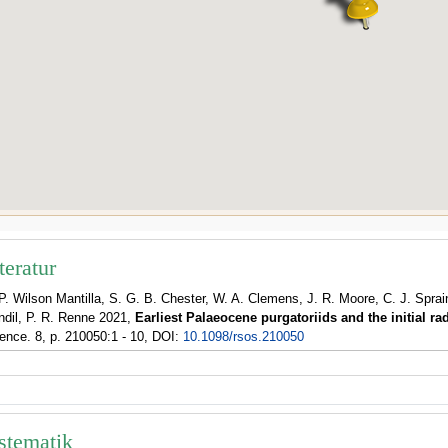
teratur
P. Wilson Mantilla, S. G. B. Chester, W. A. Clemens, J. R. Moore, C. J. Sprai
dil, P. R. Renne 2021,
Earliest Palaeocene purgatoriids and the initial ra
ence. 8, p. 210050:1 - 10, DOI:
10.1098/rsos.210050
stematik