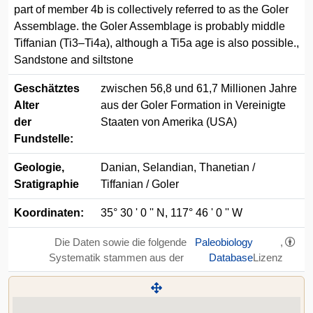
part of member 4b is collectively referred to as the Goler
Assemblage. the Goler Assemblage is probably middle
Tiffanian (Ti3–Ti4a), although a Ti5a age is also possible.,
Sandstone and siltstone
Geschätztes
zwischen 56,8 und 61,7 Millionen Jahre
Alter
aus der Goler Formation in Vereinigte
der
Staaten von Amerika (USA)
Fundstelle:
Geologie,
Danian, Selandian, Thanetian /
Sratigraphie
Tiffanian / Goler
Koordinaten:
35° 30 ' 0 '' N, 117° 46 ' 0 '' W
Die Daten sowie die folgende
Paleobiology
,
Systematik stammen aus der
Database
Lizenz