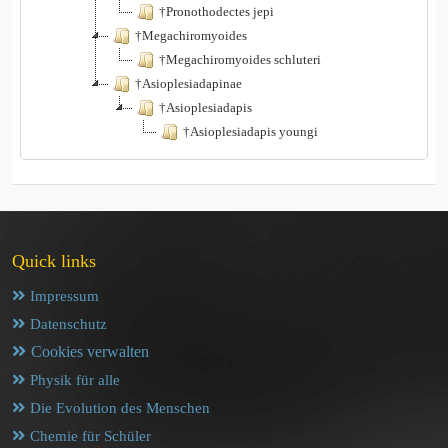
†Pronothodectes jepi
†Megachiromyoides
†Megachiromyoides schluteri
†Asioplesiadapinae
†Asioplesiadapis
†Asioplesiadapis youngi
Quick links
Impressum
Datenschutz
Cookies verwalten
Physik für alle
Die Evolution des Menschen
Chemie für Schüler