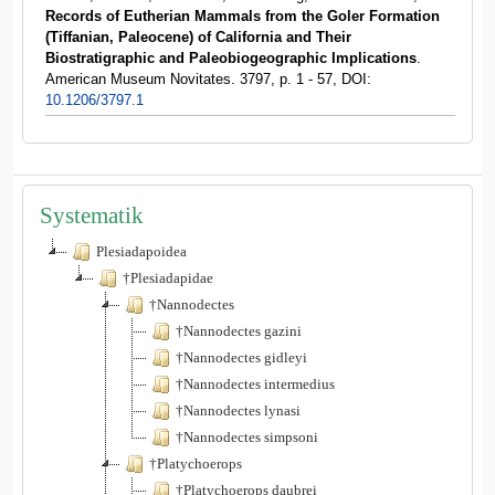
Records of Eutherian Mammals from the Goler Formation
(Tiffanian, Paleocene) of California and Their
Biostratigraphic and Paleobiogeographic Implications
.
American Museum Novitates. 3797, p. 1 - 57, DOI:
10.1206/3797.1
Systematik
Plesiadapoidea
†Plesiadapidae
†Nannodectes
†Nannodectes gazini
†Nannodectes gidleyi
†Nannodectes intermedius
†Nannodectes lynasi
†Nannodectes simpsoni
†Platychoerops
†Platychoerops daubrei