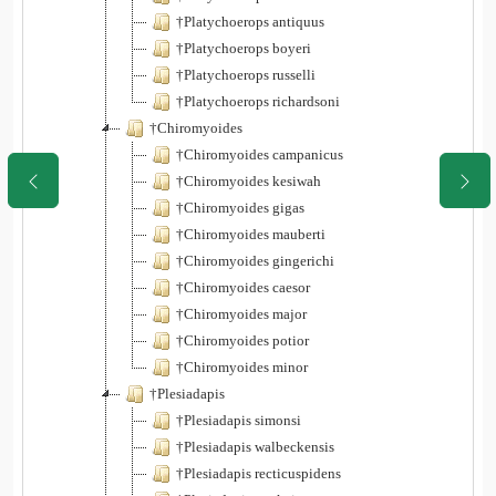
†Platychoerops antiquus
†Platychoerops boyeri
†Platychoerops russelli
†Platychoerops richardsoni
†Chiromyoides
†Chiromyoides campanicus
†Chiromyoides kesiwah
†Chiromyoides gigas
†Chiromyoides mauberti
†Chiromyoides gingerichi
†Chiromyoides caesor
†Chiromyoides major
†Chiromyoides potior
†Chiromyoides minor
†Plesiadapis
†Plesiadapis simonsi
†Plesiadapis walbeckensis
†Plesiadapis recticuspidens