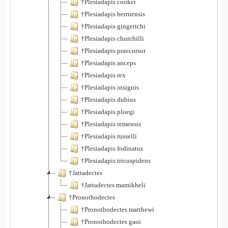
†Plesiadapis cookei
†Plesiadapis berruensis
†Plesiadapis gingerichi
†Plesiadapis churchilli
†Plesiadapis praecursor
†Plesiadapis anceps
†Plesiadapis rex
†Plesiadapis insignis
†Plesiadapis dubius
†Plesiadapis ploegi
†Plesiadapis remensis
†Plesiadapis russelli
†Plesiadapis fodinatus
†Plesiadapis tricuspidens
†Jattadectes
†Jattadectes mamikheli
†Pronothodectes
†Pronothodectes matthewi
†Pronothodectes gaoi