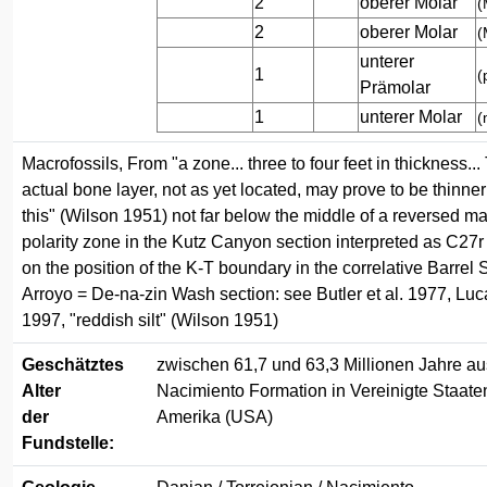
2
oberer Molar
(
2
oberer Molar
(
unterer
1
(
Prämolar
1
unterer Molar
(
Macrofossils, From "a zone... three to four feet in thickness...
actual bone layer, not as yet located, may prove to be thinner
this" (Wilson 1951) not far below the middle of a reversed m
polarity zone in the Kutz Canyon section interpreted as C27
on the position of the K-T boundary in the correlative Barrel 
Arroyo = De-na-zin Wash section: see Butler et al. 1977, Luca
1997, "reddish silt" (Wilson 1951)
Geschätztes
zwischen 61,7 und 63,3 Millionen Jahre au
Alter
Nacimiento Formation in Vereinigte Staate
der
Amerika (USA)
Fundstelle: