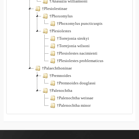
†Anasazia williamsoni
†Plesiolestinae
†Phoxomylus
†Phoxomylus puncticuspis
†Plesiolestes
†Torrejonia sirokyi
†Torrejonia wilsoni
†Plesiolestes nacimienti
†Plesiolestes problematicus
†Palaechthoninae
†Premnoides
†Premnoides douglassi
†Palenochtha
†Palenochtha weissae
†Palenochtha minor