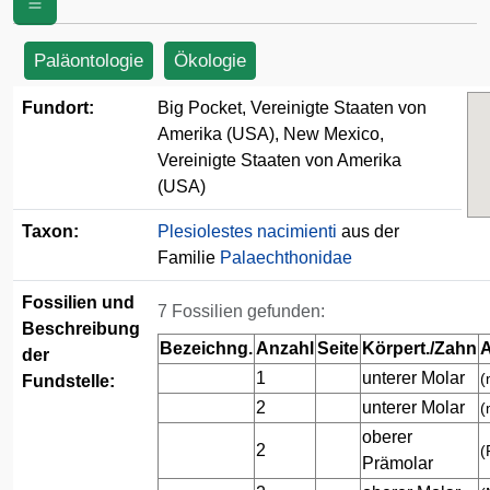
Amerika (USA)
Paläontologie
Ökologie
Fundort:
Big Pocket, Vereinigte Staaten von
Amerika (USA), New Mexico,
Vereinigte Staaten von Amerika
(USA)
Taxon:
Plesiolestes nacimienti
aus der
Familie
Palaechthonidae
Fossilien und
7 Fossilien gefunden:
Beschreibung
Bezeichng.
Anzahl
Seite
Körpert./Zahn
A
der
1
unterer Molar
(
Fundstelle:
2
unterer Molar
(
oberer
2
(
Prämolar