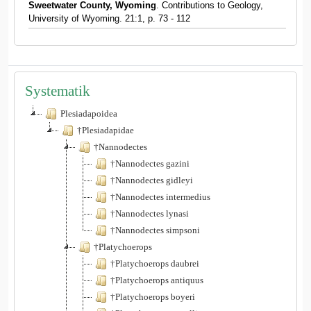
Sweetwater County, Wyoming
. Contributions to Geology,
University of Wyoming. 21:1, p. 73 - 112
Systematik
Plesiadapoidea
†Plesiadapidae
†Nannodectes
†Nannodectes gazini
†Nannodectes gidleyi
†Nannodectes intermedius
†Nannodectes lynasi
†Nannodectes simpsoni
†Platychoerops
†Platychoerops daubrei
†Platychoerops antiquus
†Platychoerops boyeri