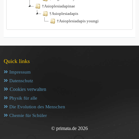
†Asioplesiadapinae
†Asioplesiadapis
†Asioplesiadapis youngi
Quick links
Impressum
Datenschutz
Cookies verwalten
Physik für alle
Die Evolution des Menschen
Chemie für Schüler
© primata.de 2026