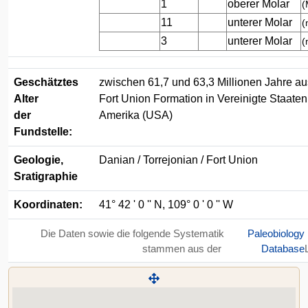
1
oberer Molar
(
11
unterer Molar
(
3
unterer Molar
(
Geschätztes
zwischen 61,7 und 63,3 Millionen Jahre au
Alter
Fort Union Formation in Vereinigte Staate
der
Amerika (USA)
Fundstelle:
Geologie,
Danian / Torrejonian / Fort Union
Sratigraphie
Koordinaten:
41° 42 ' 0 '' N, 109° 0 ' 0 '' W
Die Daten sowie die folgende Systematik
Paleobiology
stammen aus der
Database