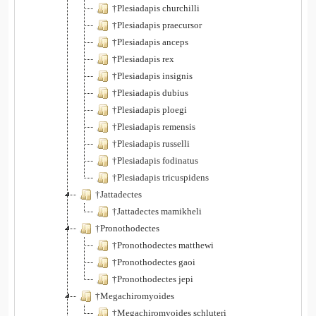
†Plesiadapis churchilli
†Plesiadapis praecursor
†Plesiadapis anceps
†Plesiadapis rex
†Plesiadapis insignis
†Plesiadapis dubius
†Plesiadapis ploegi
†Plesiadapis remensis
†Plesiadapis russelli
†Plesiadapis fodinatus
†Plesiadapis tricuspidens
†Jattadectes
†Jattadectes mamikheli
†Pronothodectes
†Pronothodectes matthewi
†Pronothodectes gaoi
†Pronothodectes jepi
†Megachiromyoides
†Megachiromyoides schluteri