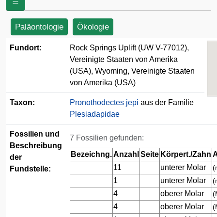
Vereinigte Staaten von Amerika (USA)
Paläontologie
Ökologie
Fundort:
Rock Springs Uplift (UW V-77012),
Vereinigte Staaten von Amerika
(USA), Wyoming, Vereinigte Staaten
von Amerika (USA)
Taxon:
Pronothodectes jepi
aus der Familie
Plesiadapidae
Fossilien und
7 Fossilien gefunden:
Beschreibung
Bezeichng.
Anzahl
Seite
Körpert./Zahn
A
der
11
unterer Molar
(
Fundstelle:
1
unterer Molar
(
4
oberer Molar
(
4
oberer Molar
(