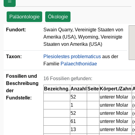
Amerika (USA)
Paläontologie
Ökologie
Fundort:
Swain Quarry, Vereinigte Staaten von
Amerika (USA), Wyoming, Vereinigte
Staaten von Amerika (USA)
Taxon:
Plesiolestes problematicus
aus der
Familie
Palaechthonidae
Fossilien und
16 Fossilien gefunden:
Beschreibung
Bezeichng.
Anzahl
Seite
Körpert./Zahn
A
der
52
unterer Molar
(
Fundstelle:
1
unterer Molar
(
52
unterer Molar
(
61
unterer Molar
(
13
unterer Molar
(