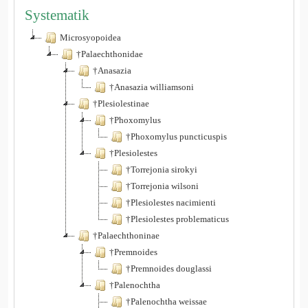
Systematik
Microsyopoidea
†Palaechthonidae
†Anasazia
†Anasazia williamsoni
†Plesiolestinae
†Phoxomylus
†Phoxomylus puncticuspis
†Plesiolestes
†Torrejonia sirokyi
†Torrejonia wilsoni
†Plesiolestes nacimienti
†Plesiolestes problematicus
†Palaechthoninae
†Premnoides
†Premnoides douglassi
†Palenochtha
†Palenochtha weissae