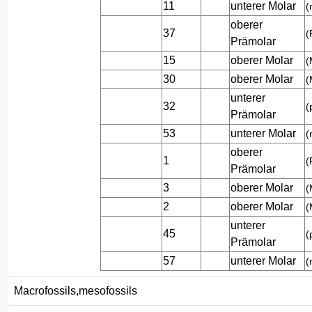
11
unterer Molar
(
oberer
37
(
Prämolar
15
oberer Molar
(
30
oberer Molar
(
unterer
32
(
Prämolar
53
unterer Molar
(
oberer
1
(
Prämolar
3
oberer Molar
(
2
oberer Molar
(
unterer
45
(
Prämolar
57
unterer Molar
(
Macrofossils,mesofossils