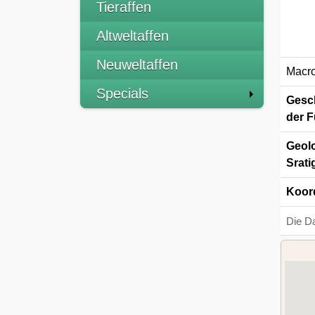
Tieraffen
Altweltaffen
Neuweltaffen
Macro
Specials
Gesch
der F
Geolo
Srati
Koor
Die D