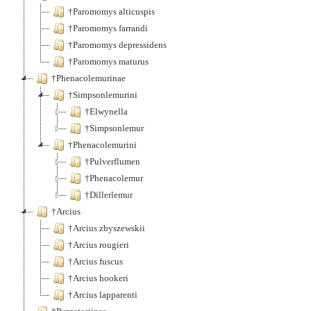
†Paromomys alticuspis
†Paromomys farrandi
†Paromomys depressidens
†Paromomys maturus
†Phenacolemurinae
†Simpsonlemurini
†Elwynella
†Simpsonlemur
†Phenacolemurini
†Pulverflumen
†Phenacolemur
†Dillerlemur
†Arcius
†Arcius zbyszewskii
†Arcius rougieri
†Arcius fuscus
†Arcius hookeri
†Arcius lapparenti