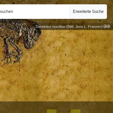
hsuchen
Erweiterte Suche
Darwinius masillae (Bild: Jens L. Franzen)