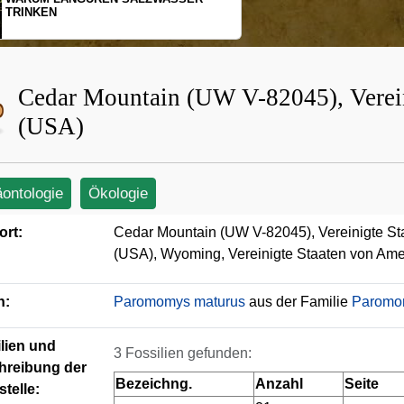
SCHOPFGIBBONS UND IHRER
BEWEGUNGSMUSTER
Cedar Mountain (UW V-82045), Verein
(USA)
äontologie
Ökologie
ort:
Cedar Mountain (UW V-82045), Vereinigte St
(USA), Wyoming, Vereinigte Staaten von Ame
n:
Paromomys maturus
aus der Familie
Paromo
lien und
3 Fossilien gefunden:
hreibung der
Bezeichng.
Anzahl
Seite
telle: