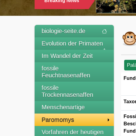
Breaking News
TRINKEN
biologie-seite.de
Evolution der Primaten
Im Wandel der Zeit
Pal
fossile
Feuchtnasenaffen
Fund
fossile
Trockennasenaffen
Taxo
Menschenartige
Fossi
Paromomys
Besc
Funds
Vorfahren der heutigen