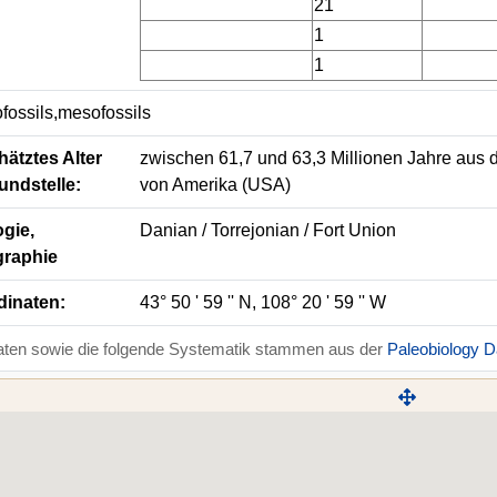
21
1
1
fossils,mesofossils
ätztes Alter
zwischen 61,7 und 63,3 Millionen Jahre aus d
undstelle:
von Amerika (USA)
gie,
Danian / Torrejonian / Fort Union
graphie
dinaten:
43° 50 ' 59 '' N, 108° 20 ' 59 '' W
aten sowie die folgende Systematik stammen aus der
Paleobiology 