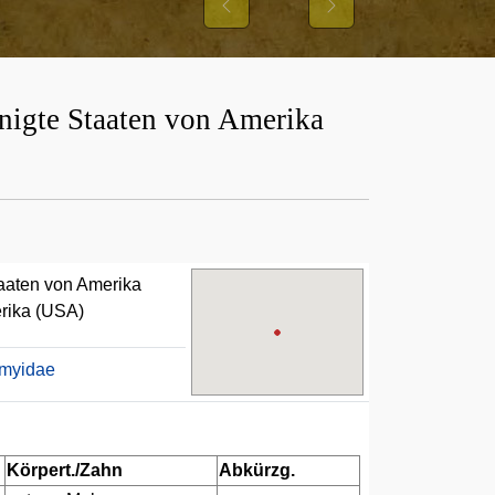
Previous
Next
igte Staaten von Amerika
aaten von Amerika
rika (USA)
myidae
Körpert./Zahn
Abkürzg.