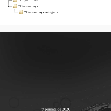
†Purgatoriinae
†Dianomomys
†Dianomomys ambiguus
© primata.de 2026