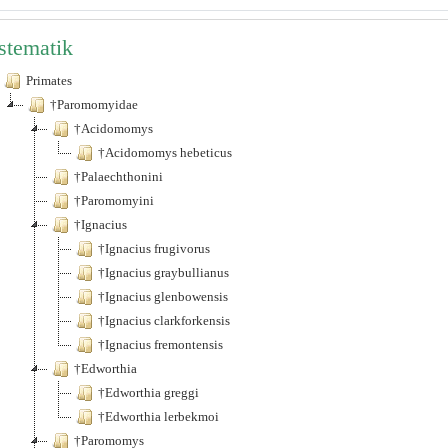
stematik
Primates
†Paromomyidae
†Acidomomys
†Acidomomys hebeticus
†Palaechthonini
†Paromomyini
†Ignacius
†Ignacius frugivorus
†Ignacius graybullianus
†Ignacius glenbowensis
†Ignacius clarkforkensis
†Ignacius fremontensis
†Edworthia
†Edworthia greggi
†Edworthia lerbekmoi
†Paromomys