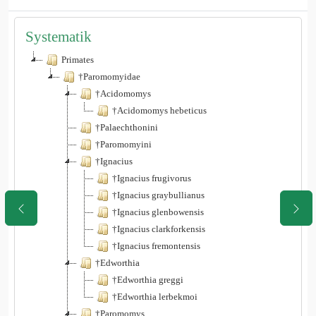
Systematik
Primates
†Paromomyidae
†Acidomomys
†Acidomomys hebeticus
†Palaechthonini
†Paromomyini
†Ignacius
†Ignacius frugivorus
†Ignacius graybullianus
†Ignacius glenbowensis
†Ignacius clarkforkensis
†Ignacius fremontensis
†Edworthia
†Edworthia greggi
†Edworthia lerbekmoi
†Paromomys