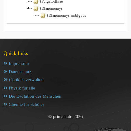
†Purgatoriinae
†Dianomomys
†Dianomomys ambiguus
Quick links
Impressum
Datenschutz
Cookies verwalten
Physik für alle
Die Evolution des Menschen
Chemie für Schüler
© primata.de 2026