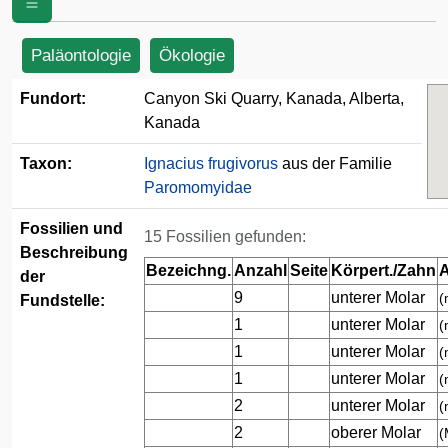
Paläontologie
Ökologie
Fundort:
Canyon Ski Quarry, Kanada, Alberta,
Kanada
Taxon:
Ignacius frugivorus
aus der Familie
Paromomyidae
Fossilien und
15 Fossilien gefunden:
Beschreibung
Bezeichng.
Anzahl
Seite
Körpert./Zahn
A
der
9
unterer Molar
(
Fundstelle:
1
unterer Molar
(
1
unterer Molar
(
1
unterer Molar
(
2
unterer Molar
(
2
oberer Molar
(