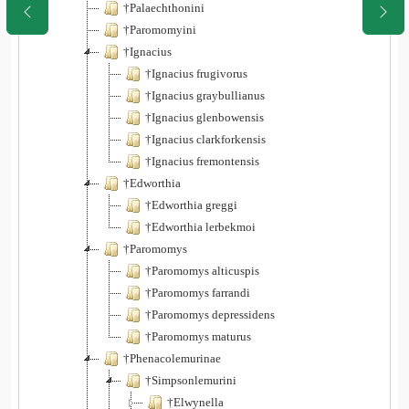
†Palaechthonini
†Paromomyini
†Ignacius
†Ignacius frugivorus
†Ignacius graybullianus
†Ignacius glenbowensis
†Ignacius clarkforkensis
†Ignacius fremontensis
†Edworthia
†Edworthia greggi
†Edworthia lerbekmoi
†Paromomys
†Paromomys alticuspis
†Paromomys farrandi
†Paromomys depressidens
†Paromomys maturus
†Phenacolemurinae
†Simpsonlemurini
†Elwynella