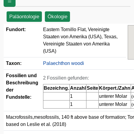
von Amerika (USA)
Paläontologie
Ökologie
Fundort:
Eastern Tornillo Flat, Vereinigte
Staaten von Amerika (USA), Texas,
Vereinigte Staaten von Amerika
(USA)
Taxon:
Palaechthon woodi
Fossilien und
2 Fossilien gefunden:
Beschreibung
Bezeichng.
Anzahl
Seite
Körpert./Zahn
A
der
1
unterer Molar
(
Fundstelle:
1
unterer Molar
(
Macrofossils,mesofossils, 140 ft above base of formation; To
based on Leslie et al. (2018)