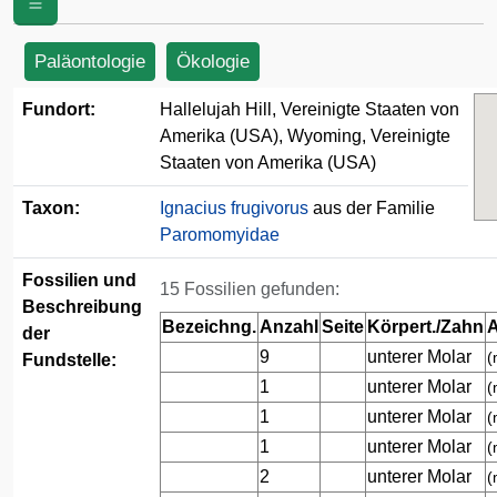
Amerika (USA)
Paläontologie
Ökologie
Fundort:
Hallelujah Hill, Vereinigte Staaten von
Amerika (USA), Wyoming, Vereinigte
Staaten von Amerika (USA)
Taxon:
Ignacius frugivorus
aus der Familie
Paromomyidae
Fossilien und
15 Fossilien gefunden:
Beschreibung
Bezeichng.
Anzahl
Seite
Körpert./Zahn
A
der
9
unterer Molar
(
Fundstelle:
1
unterer Molar
(
1
unterer Molar
(
1
unterer Molar
(
2
unterer Molar
(