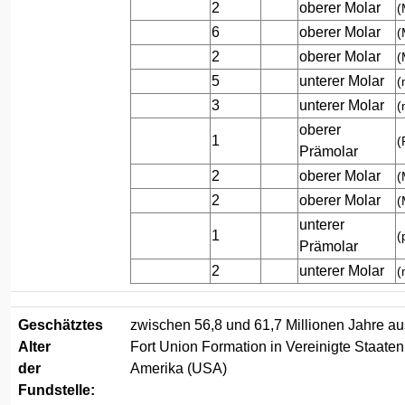
2
oberer Molar
(
6
oberer Molar
(
2
oberer Molar
(
5
unterer Molar
(
3
unterer Molar
(
oberer
1
(
Prämolar
2
oberer Molar
(
2
oberer Molar
(
unterer
1
(
Prämolar
2
unterer Molar
(
Geschätztes
zwischen 56,8 und 61,7 Millionen Jahre au
Alter
Fort Union Formation in Vereinigte Staate
der
Amerika (USA)
Fundstelle: