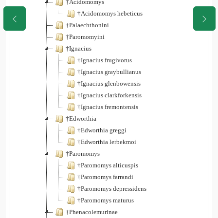
†Acidomomys
†Acidomomys hebeticus
†Palaechthonini
†Paromomyini
†Ignacius
†Ignacius frugivorus
†Ignacius graybullianus
†Ignacius glenbowensis
†Ignacius clarkforkensis
†Ignacius fremontensis
†Edworthia
†Edworthia greggi
†Edworthia lerbekmoi
†Paromomys
†Paromomys alticuspis
†Paromomys farrandi
†Paromomys depressidens
†Paromomys maturus
†Phenacolemurinae