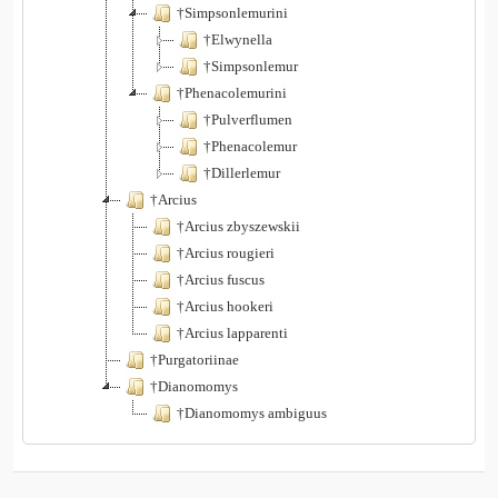
†Simpsonlemurini
†Elwynella
†Simpsonlemur
†Phenacolemurini
†Pulverflumen
†Phenacolemur
†Dillerlemur
†Arcius
†Arcius zbyszewskii
†Arcius rougieri
†Arcius fuscus
†Arcius hookeri
†Arcius lapparenti
†Purgatoriinae
†Dianomomys
†Dianomomys ambiguus