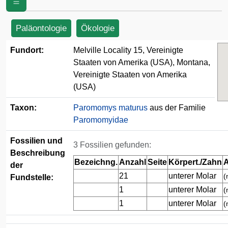
von Amerika (USA)
Paläontologie
Ökologie
Fundort:
Melville Locality 15, Vereinigte
Staaten von Amerika (USA), Montana,
Vereinigte Staaten von Amerika
(USA)
Taxon:
Paromomys maturus
aus der Familie
Paromomyidae
Fossilien und
3 Fossilien gefunden:
Beschreibung
Bezeichng.
Anzahl
Seite
Körpert./Zahn
A
der
21
unterer Molar
(
Fundstelle:
1
unterer Molar
(
1
unterer Molar
(