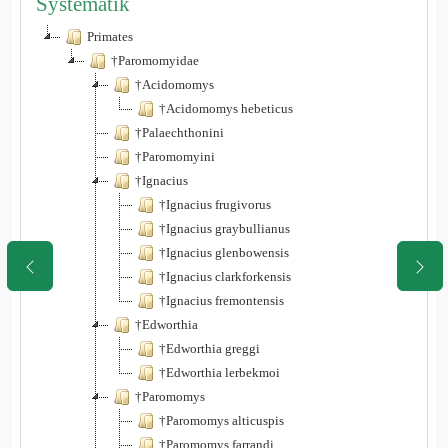
Systematik
Primates
†Paromomyidae
†Acidomomys
†Acidomomys hebeticus
†Palaechthonini
†Paromomyini
†Ignacius
†Ignacius frugivorus
†Ignacius graybullianus
†Ignacius glenbowensis
†Ignacius clarkforkensis
†Ignacius fremontensis
†Edworthia
†Edworthia greggi
†Edworthia lerbekmoi
†Paromomys
†Paromomys alticuspis
†Paromomys farrandi