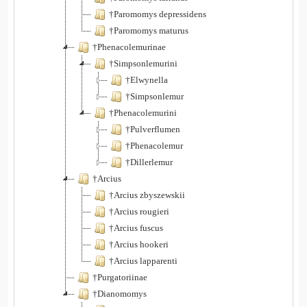
†Paromomys depressidens
†Paromomys maturus
†Phenacolemurinae
†Simpsonlemurini
†Elwynella
†Simpsonlemur
†Phenacolemurini
†Pulverflumen
†Phenacolemur
†Dillerlemur
†Arcius
†Arcius zbyszewskii
†Arcius rougieri
†Arcius fuscus
†Arcius hookeri
†Arcius lapparenti
†Purgatoriinae
†Dianomomys