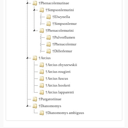
†Phenacolemurinae
†Simpsonlemurini
†Elwynella
†Simpsonlemur
†Phenacolemurini
†Pulverflumen
†Phenacolemur
†Dillerlemur
†Arcius
†Arcius zbyszewskii
†Arcius rougieri
†Arcius fuscus
†Arcius hookeri
†Arcius lapparenti
†Purgatoriinae
†Dianomomys
†Dianomomys ambiguus