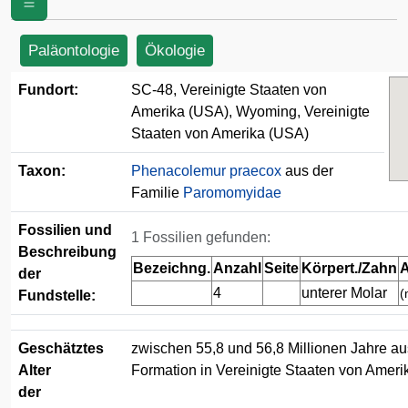
(USA)
Paläontologie
Ökologie
Fundort:
SC-48, Vereinigte Staaten von
Amerika (USA), Wyoming, Vereinigte
Staaten von Amerika (USA)
Taxon:
Phenacolemur praecox
aus der
Familie
Paromomyidae
Fossilien und
1 Fossilien gefunden:
Beschreibung
Bezeichng.
Anzahl
Seite
Körpert./Zahn
A
der
4
unterer Molar
(
Fundstelle:
Geschätztes
zwischen 55,8 und 56,8 Millionen Jahre au
Alter
Formation in Vereinigte Staaten von Amer
der