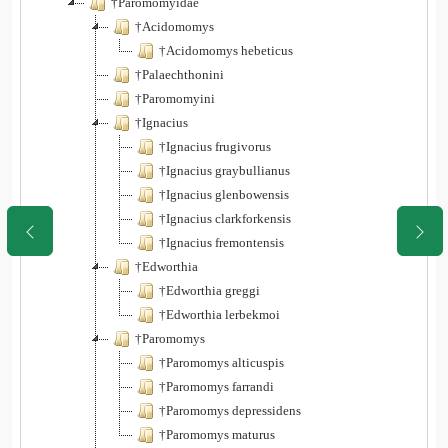
†Paromomyidae
†Acidomomys
†Acidomomys hebeticus
†Palaechthonini
†Paromomyini
†Ignacius
†Ignacius frugivorus
†Ignacius graybullianus
†Ignacius glenbowensis
†Ignacius clarkforkensis
†Ignacius fremontensis
†Edworthia
†Edworthia greggi
†Edworthia lerbekmoi
†Paromomys
†Paromomys alticuspis
†Paromomys farrandi
†Paromomys depressidens
†Paromomys maturus