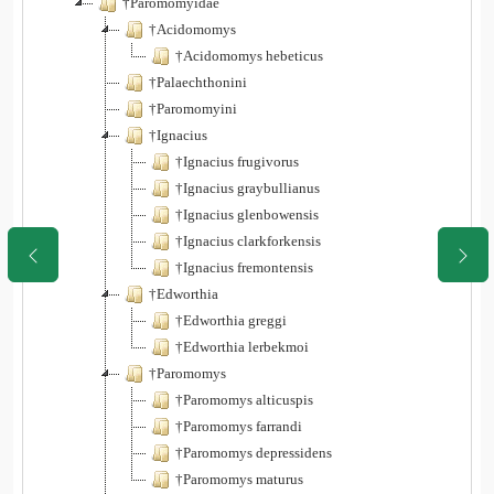
†Paromomyidae
†Acidomomys
†Acidomomys hebeticus
†Palaechthonini
†Paromomyini
†Ignacius
†Ignacius frugivorus
†Ignacius graybullianus
†Ignacius glenbowensis
†Ignacius clarkforkensis
†Ignacius fremontensis
†Edworthia
†Edworthia greggi
†Edworthia lerbekmoi
†Paromomys
†Paromomys alticuspis
†Paromomys farrandi
†Paromomys depressidens
†Paromomys maturus