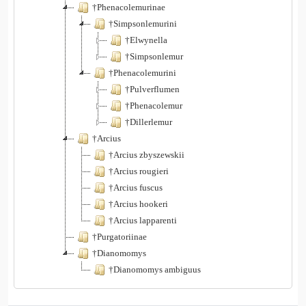
†Phenacolemurinae
†Simpsonlemurini
†Elwynella
†Simpsonlemur
†Phenacolemurini
†Pulverflumen
†Phenacolemur
†Dillerlemur
†Arcius
†Arcius zbyszewskii
†Arcius rougieri
†Arcius fuscus
†Arcius hookeri
†Arcius lapparenti
†Purgatoriinae
†Dianomomys
†Dianomomys ambiguus