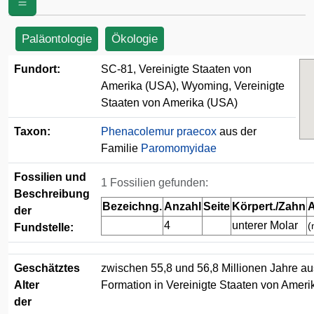
(USA)
Paläontologie
Ökologie
Fundort:
SC-81, Vereinigte Staaten von
Amerika (USA), Wyoming, Vereinigte
Staaten von Amerika (USA)
Taxon:
Phenacolemur praecox
aus der
Familie
Paromomyidae
Fossilien und
1 Fossilien gefunden:
Beschreibung
Bezeichng.
Anzahl
Seite
Körpert./Zahn
A
der
4
unterer Molar
(
Fundstelle:
Geschätztes
zwischen 55,8 und 56,8 Millionen Jahre au
Alter
Formation in Vereinigte Staaten von Amer
der