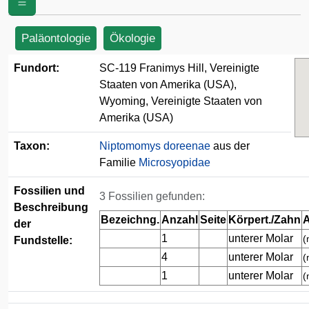
von Amerika (USA)
Paläontologie
Ökologie
Fundort:
SC-119 Franimys Hill, Vereinigte
Staaten von Amerika (USA),
Wyoming, Vereinigte Staaten von
Amerika (USA)
Taxon:
Niptomomys doreenae
aus der
Familie
Microsyopidae
Fossilien und
3 Fossilien gefunden:
Beschreibung
Bezeichng.
Anzahl
Seite
Körpert./Zahn
A
der
1
unterer Molar
(
Fundstelle:
4
unterer Molar
(
1
unterer Molar
(