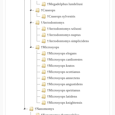
†Megadelphus lundeliusi
†Craseops
†Craseops sylvestris
†Arctodontomys
†Arctodontomys wilsoni
†Arctodontomys nuptus
†Arctodontomys simplicidens
†Microsyops
†Microsyops elegans
†Microsyops cardiorestes
†Microsyops kratos
†Microsyops scottianus
†Microsyops annectens
†Microsyops angustidens
†Microsyops speirianus
†Microsyops latidens
†Microsyops knightensis
†Nanomomys
†Nanomomys thermophilus