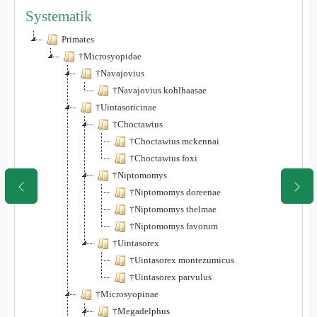
Systematik
Primates
†Microsyopidae
†Navajovius
†Navajovius kohlhaasae
†Uintasoricinae
†Choctawius
†Choctawius mckennai
†Choctawius foxi
†Niptomomys
†Niptomomys doreenae
†Niptomomys thelmae
†Niptomomys favorum
†Uintasorex
†Uintasorex montezumicus
†Uintasorex parvulus
†Microsyopinae
†Megadelphus