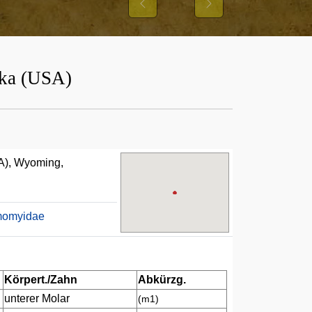
Previous
Next
ika (USA)
A), Wyoming,
momyidae
Körpert./Zahn
Abkürzg.
unterer Molar
(m1)