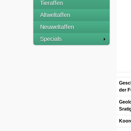
Tieraffen
Altweltaffen
Neuweltaffen
Specials
Gesch
der F
Geolo
Srati
Koor