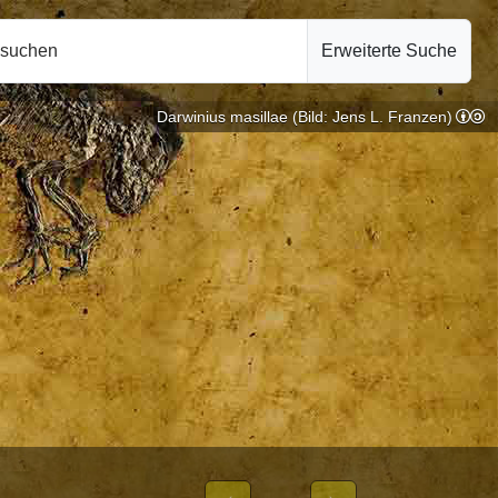
hsuchen
Erweiterte Suche
Darwinius masillae (Bild: Jens L. Franzen)