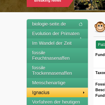
Breaking News
TRINKEN
biologie-seite.de
Evolution der Primaten
Im Wandel der Zeit
Pal
fossile
Fund
Feuchtnasenaffen
fossile
Trockennasenaffen
Taxo
Menschenartige
Fossi
Besc
Ignacius
Funds
Vorfahren der heutigen