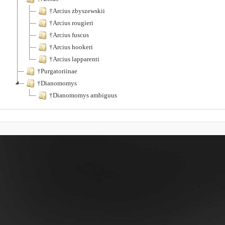
†Arcius zbyszewskii
†Arcius rougieri
†Arcius fuscus
†Arcius hookeri
†Arcius lapparenti
†Purgatoriinae
†Dianomomys
†Dianomomys ambiguus