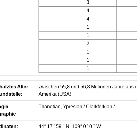
3
4
4
1
1
2
1
1
1
ätztes Alter
zwischen 55,8 und 56,8 Millionen Jahre aus d
undstelle:
Amerika (USA)
gie,
Thanetian, Ypresian / Clarkforkian /
graphie
dinaten:
44° 17 ' 59 '' N, 109° 0 ' 0 '' W