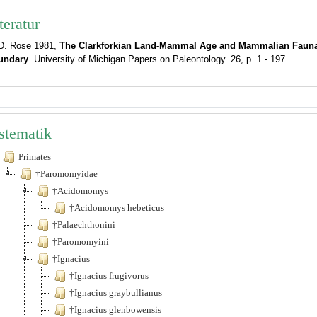
teratur
D. Rose 1981,
The Clarkforkian Land-Mammal Age and Mammalian Fauna
undary
. University of Michigan Papers on Paleontology. 26, p. 1 - 197
stematik
Primates
†Paromomyidae
†Acidomomys
†Acidomomys hebeticus
†Palaechthonini
†Paromomyini
†Ignacius
†Ignacius frugivorus
†Ignacius graybullianus
†Ignacius glenbowensis