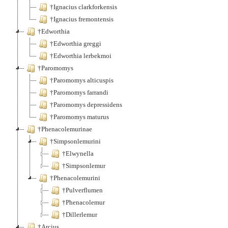
†Ignacius clarkforkensis
†Ignacius fremontensis
†Edworthia
†Edworthia greggi
†Edworthia lerbekmoi
†Paromomys
†Paromomys alticuspis
†Paromomys farrandi
†Paromomys depressidens
†Paromomys maturus
†Phenacolemurinae
†Simpsonlemurini
†Elwynella
†Simpsonlemur
†Phenacolemurini
†Pulverflumen
†Phenacolemur
†Dillerlemur
†Arcius