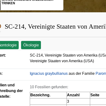
SCHOPFGIBBONS UND IHRER
BEWEGUNGSMUSTER
SC-214, Vereinigte Staaten von Amer
äontologie
Ökologie
ort:
SC-214, Vereinigte Staaten von Amerika (US
Vereinigte Staaten von Amerika (USA)
n:
Ignacius graybullianus
aus der Familie
Paro
lien und
10 Fossilien gefunden:
hreibung der
Bezeichng.
Anzahl
Seite
telle:
3