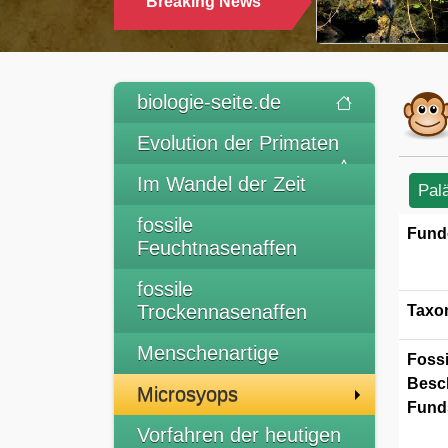
Breaking News
TRINKEN
biologie-seite.de
Evolution der Primaten
Im Wandel der Zeit
Pal
fossile
Fund
Feuchtnasenaffen
fossile
Trockennasenaffen
Taxo
Menschenartige
Fossi
Besc
Microsyops
Funds
Vorfahren der heutigen