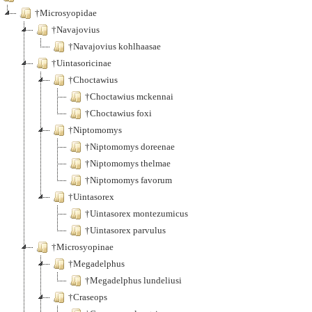
†Microsyopidae
†Navajovius
†Navajovius kohlhaasae
†Uintasoricinae
†Choctawius
†Choctawius mckennai
†Choctawius foxi
†Niptomomys
†Niptomomys doreenae
†Niptomomys thelmae
†Niptomomys favorum
†Uintasorex
†Uintasorex montezumicus
†Uintasorex parvulus
†Microsyopinae
†Megadelphus
†Megadelphus lundeliusi
†Craseops