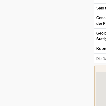
Said 
Gesch
der F
Geolo
Srati
Koor
Die D