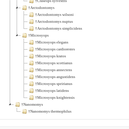
†Craseops sylvestris
†Arctodontomys
†Arctodontomys wilsoni
†Arctodontomys nuptus
†Arctodontomys simplicidens
†Microsyops
†Microsyops elegans
†Microsyops cardiorestes
†Microsyops kratos
†Microsyops scottianus
†Microsyops annectens
†Microsyops angustidens
†Microsyops speirianus
†Microsyops latidens
†Microsyops knightensis
†Nanomomys
†Nanomomys thermophilus