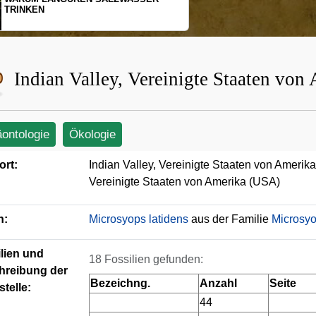
SCHOPFGIBBONS UND IHRER
BEWEGUNGSMUSTER
Indian Valley, Vereinigte Staaten vo
äontologie
Ökologie
ort:
Indian Valley, Vereinigte Staaten von Amerik
Vereinigte Staaten von Amerika (USA)
n:
Microsyops latidens
aus der Familie
Microsy
lien und
18 Fossilien gefunden:
hreibung der
Bezeichng.
Anzahl
Seite
telle:
44