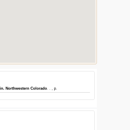
in. Northwestern Colorado
. . , p.