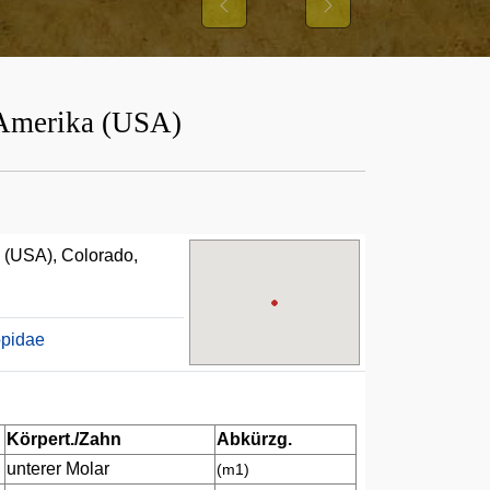
Previous
Next
n Amerika (USA)
a (USA), Colorado,
opidae
Körpert./Zahn
Abkürzg.
unterer Molar
(m1)