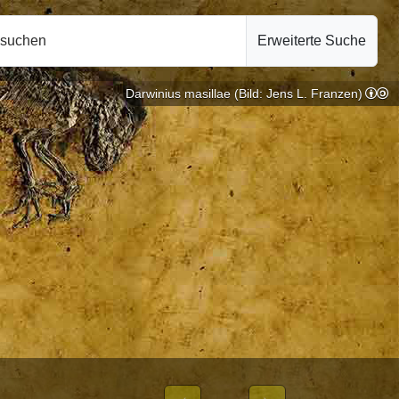
hsuchen
Erweiterte Suche
Darwinius masillae (Bild: Jens L. Franzen)