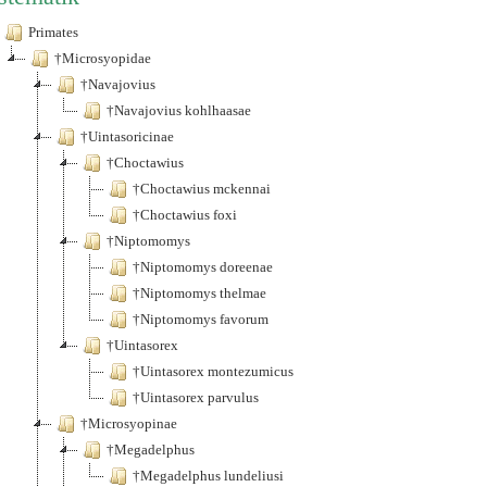
Primates
†Microsyopidae
†Navajovius
†Navajovius kohlhaasae
†Uintasoricinae
†Choctawius
†Choctawius mckennai
†Choctawius foxi
†Niptomomys
†Niptomomys doreenae
†Niptomomys thelmae
†Niptomomys favorum
†Uintasorex
†Uintasorex montezumicus
†Uintasorex parvulus
†Microsyopinae
†Megadelphus
†Megadelphus lundeliusi