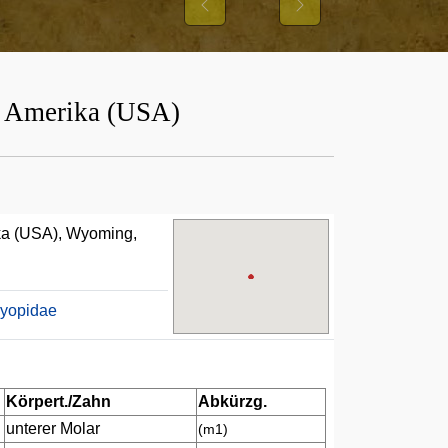
Previous
Next
on Amerika (USA)
ika (USA), Wyoming,
syopidae
Körpert./Zahn
Abkürzg.
unterer Molar
(m1)