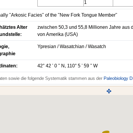
1
nally "Arkosic Facies" of the "New Fork Tongue Member"
ätztes Alter
zwischen 50,3 und 55,8 Millionen Jahre aus 
undstelle:
von Amerika (USA)
gie,
Ypresian / Wasatchian / Wasatch
graphie
dinaten:
42° 42 ' 0 '' N, 110° 5 ' 59 '' W
aten sowie die folgende Systematik stammen aus der
Paleobiology 