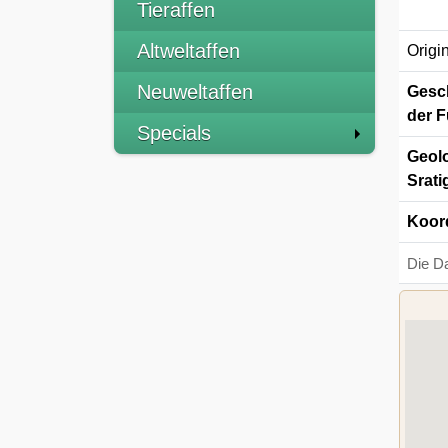
Tieraffen
Altweltaffen
Origi
Neuweltaffen
Gesch
der F
Specials
Geolo
Srati
Koor
Die D