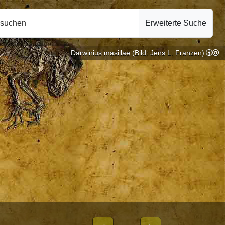
hsuchen
Erweiterte Suche
Darwinius masillae (Bild: Jens L. Franzen)