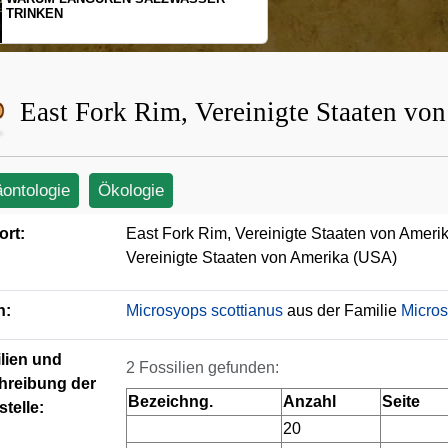
SCHOPFGIBBONS UND IHRER
BEWEGUNGSMUSTER
East Fork Rim, Vereinigte Staaten v
äontologie
Ökologie
ort:
East Fork Rim, Vereinigte Staaten von Amer
Vereinigte Staaten von Amerika (USA)
n:
Microsyops scottianus
aus der Familie
Micro
lien und
2 Fossilien gefunden:
hreibung der
Bezeichng.
Anzahl
Seite
telle:
20