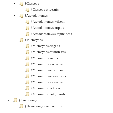
†Craseops
†Craseops sylvestris
†Arctodontomys
†Arctodontomys wilsoni
†Arctodontomys nuptus
†Arctodontomys simplicidens
†Microsyops
†Microsyops elegans
†Microsyops cardiorestes
†Microsyops kratos
†Microsyops scottianus
†Microsyops annectens
†Microsyops angustidens
†Microsyops speirianus
†Microsyops latidens
†Microsyops knightensis
†Nanomomys
†Nanomomys thermophilus