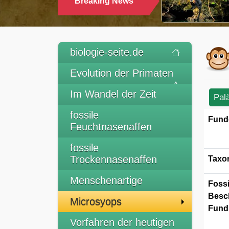
Breaking News
TRINKEN
biologie-seite.de
Evolution der Primaten
Im Wandel der Zeit
Pal
fossile
Fund
Feuchtnasenaffen
fossile
Trockennasenaffen
Taxo
Menschenartige
Fossi
Besc
Microsyops
Funds
Vorfahren der heutigen