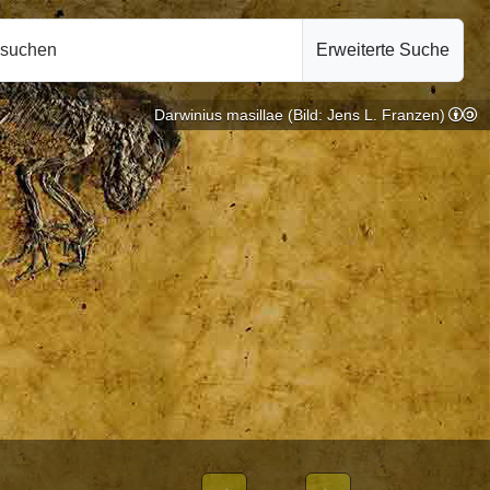
hsuchen
Erweiterte Suche
Darwinius masillae (Bild: Jens L. Franzen)