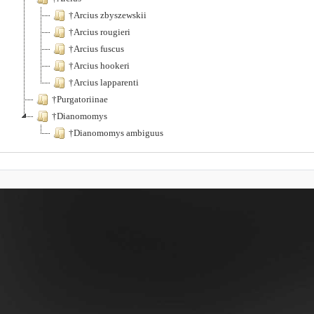
†Arcius zbyszewskii
†Arcius rougieri
†Arcius fuscus
†Arcius hookeri
†Arcius lapparenti
†Purgatoriinae
†Dianomomys
†Dianomomys ambiguus