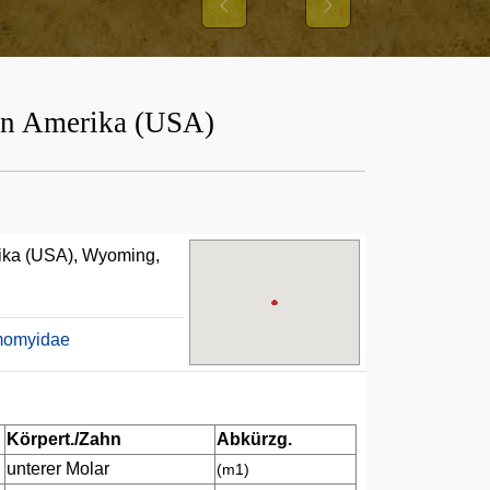
Previous
Next
von Amerika (USA)
rika (USA), Wyoming,
momyidae
Körpert./Zahn
Abkürzg.
unterer Molar
(m1)