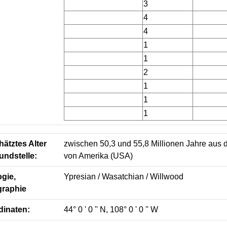
3
4
4
1
1
2
1
1
1
ätztes Alter
zwischen 50,3 und 55,8 Millionen Jahre aus d
undstelle:
von Amerika (USA)
gie,
Ypresian / Wasatchian / Willwood
graphie
dinaten:
44° 0 ' 0 '' N, 108° 0 ' 0 '' W