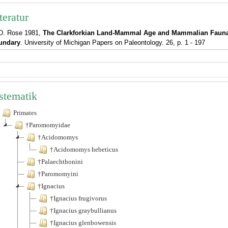
teratur
D. Rose 1981,
The Clarkforkian Land-Mammal Age and Mammalian Fauna
undary
. University of Michigan Papers on Paleontology. 26, p. 1 - 197
stematik
Primates
†Paromomyidae
†Acidomomys
†Acidomomys hebeticus
†Palaechthonini
†Paromomyini
†Ignacius
†Ignacius frugivorus
†Ignacius graybullianus
†Ignacius glenbowensis