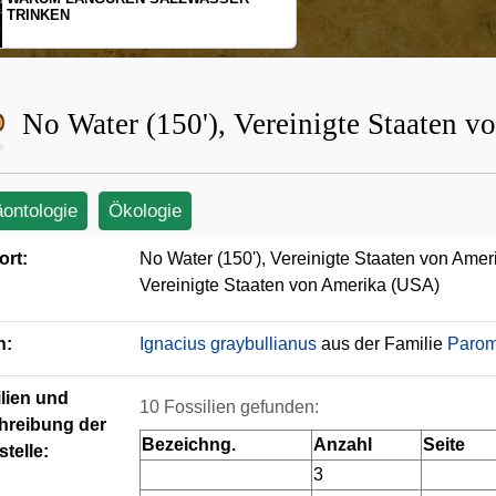
SCHOPFGIBBONS UND IHRER
BEWEGUNGSMUSTER
No Water (150'), Vereinigte Staaten 
äontologie
Ökologie
ort:
No Water (150'), Vereinigte Staaten von Ame
Vereinigte Staaten von Amerika (USA)
n:
Ignacius graybullianus
aus der Familie
Paro
lien und
10 Fossilien gefunden:
hreibung der
Bezeichng.
Anzahl
Seite
telle:
3