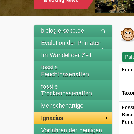
Breaking News
TRINKEN
biologie-seite.de
Evolution der Primaten
Im Wandel der Zeit
Pal
fossile
Fund
Feuchtnasenaffen
fossile
Trockennasenaffen
Taxo
Menschenartige
Fossi
Besc
Ignacius
Funds
Vorfahren der heutigen