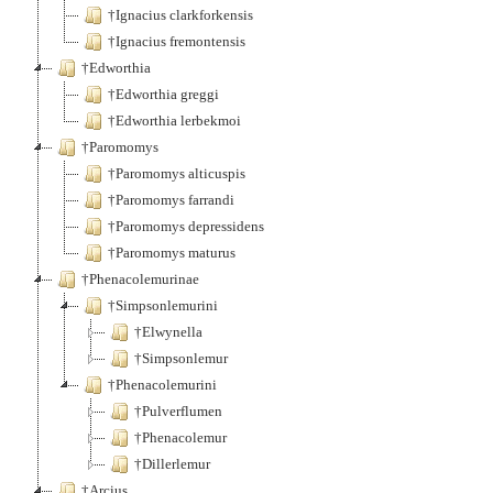
†Ignacius clarkforkensis
†Ignacius fremontensis
†Edworthia
†Edworthia greggi
†Edworthia lerbekmoi
†Paromomys
†Paromomys alticuspis
†Paromomys farrandi
†Paromomys depressidens
†Paromomys maturus
†Phenacolemurinae
†Simpsonlemurini
†Elwynella
†Simpsonlemur
†Phenacolemurini
†Pulverflumen
†Phenacolemur
†Dillerlemur
†Arcius