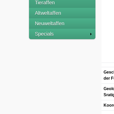
Tieraffen
Altweltaffen
Neuweltaffen
Specials
Gesch
der F
Geolo
Srati
Koor