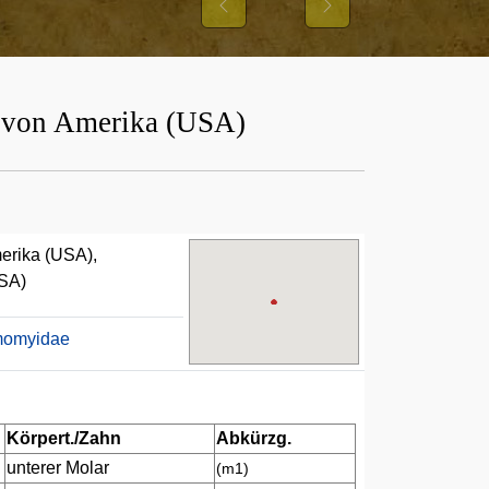
Previous
Next
n von Amerika (USA)
merika (USA),
USA)
momyidae
Körpert./Zahn
Abkürzg.
unterer Molar
(m1)