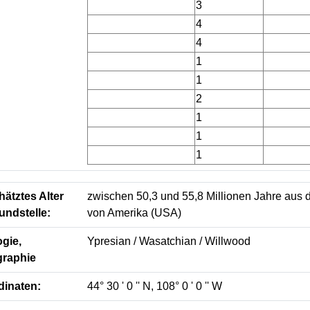
3
4
4
1
1
2
1
1
1
ätztes Alter
zwischen 50,3 und 55,8 Millionen Jahre aus d
undstelle:
von Amerika (USA)
gie,
Ypresian / Wasatchian / Willwood
graphie
dinaten:
44° 30 ' 0 '' N, 108° 0 ' 0 '' W