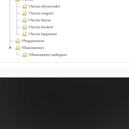
†Arcius zbyszewskii
†Arcius rougieri
†Arcius fuscus
†Arcius hookeri
†Arcius lapparenti
†Purgatoriinae
†Dianomomys
†Dianomomys ambiguus