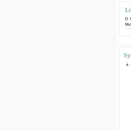
Li
D. 
Mic
Sy