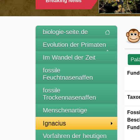
Breaking News
TRINKEN
biologie-seite.de
Evolution der Primaten
Im Wandel der Zeit
Pal
fossile
Fund
Feuchtnasenaffen
fossile
Trockennasenaffen
Taxo
Menschenartige
Fossi
Besc
Ignacius
Funds
Vorfahren der heutigen