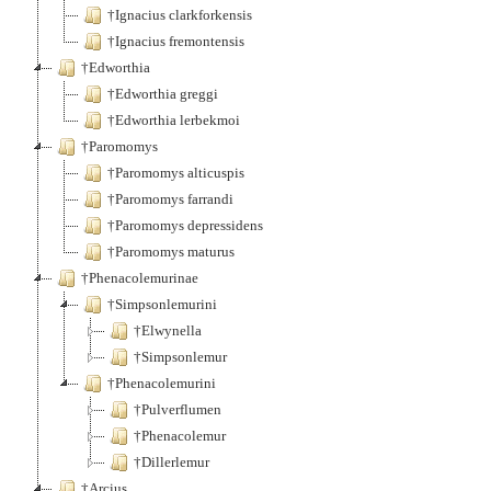
†Ignacius clarkforkensis
†Ignacius fremontensis
†Edworthia
†Edworthia greggi
†Edworthia lerbekmoi
†Paromomys
†Paromomys alticuspis
†Paromomys farrandi
†Paromomys depressidens
†Paromomys maturus
†Phenacolemurinae
†Simpsonlemurini
†Elwynella
†Simpsonlemur
†Phenacolemurini
†Pulverflumen
†Phenacolemur
†Dillerlemur
†Arcius