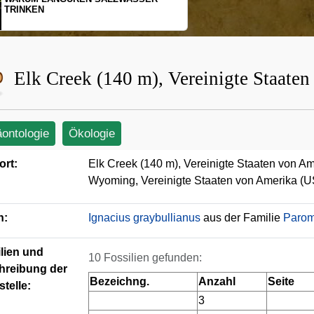
SCHOPFGIBBONS UND IHRER
BEWEGUNGSMUSTER
Elk Creek (140 m), Vereinigte Staate
äontologie
Ökologie
ort:
Elk Creek (140 m), Vereinigte Staaten von A
Wyoming, Vereinigte Staaten von Amerika (
n:
Ignacius graybullianus
aus der Familie
Paro
lien und
10 Fossilien gefunden:
hreibung der
Bezeichng.
Anzahl
Seite
telle:
3