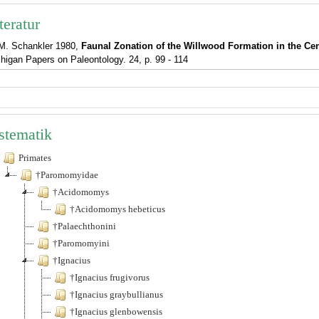
teratur
M. Schankler 1980,
Faunal Zonation of the Willwood Formation in the Ce
higan Papers on Paleontology. 24, p. 99 - 114
stematik
Primates
†Paromomyidae
†Acidomomys
†Acidomomys hebeticus
†Palaechthonini
†Paromomyini
†Ignacius
†Ignacius frugivorus
†Ignacius graybullianus
†Ignacius glenbowensis