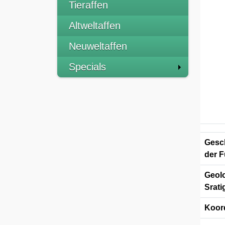
Tieraffen
Altweltaffen
Neuweltaffen
Specials
Gesch
der F
Geolo
Srati
Koor