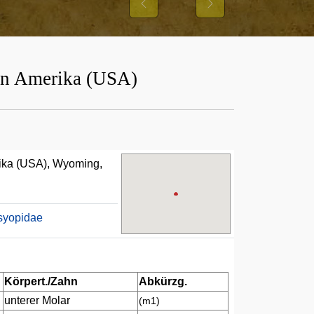
Previous
Next
von Amerika (USA)
rika (USA), Wyoming,
syopidae
Körpert./Zahn
Abkürzg.
unterer Molar
(m1)