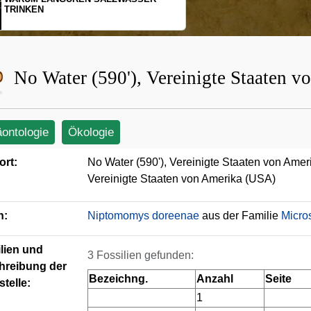
SCHOPFGIBBONS UND IHRER
BEWEGUNGSMUSTER
No Water (590'), Vereinigte Staaten 
äontologie
Ökologie
ort:
No Water (590'), Vereinigte Staaten von Ame
Vereinigte Staaten von Amerika (USA)
n:
Niptomomys doreenae
aus der Familie
Micro
lien und
3 Fossilien gefunden:
hreibung der
Bezeichng.
Anzahl
Seite
telle:
1