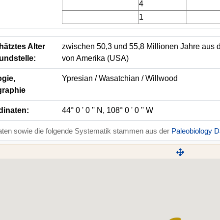
4
1
ätztes Alter
zwischen 50,3 und 55,8 Millionen Jahre aus d
undstelle:
von Amerika (USA)
gie,
Ypresian / Wasatchian / Willwood
graphie
dinaten:
44° 0 ' 0 '' N, 108° 0 ' 0 '' W
aten sowie die folgende Systematik stammen aus der
Paleobiology 