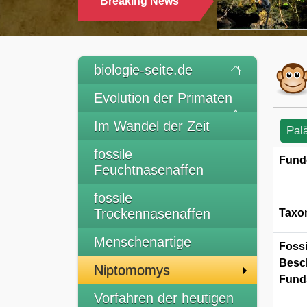
Breaking News
TRINKEN
biologie-seite.de
Evolution der Primaten
Im Wandel der Zeit
Pal
fossile
Fund
Feuchtnasenaffen
fossile
Trockennasenaffen
Taxo
Menschenartige
Fossi
Besc
Niptomomys
Funds
Vorfahren der heutigen