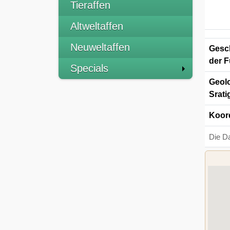
Tieraffen
Altweltaffen
Neuweltaffen
Gesch
der F
Specials
Geolo
Srati
Koor
Die D