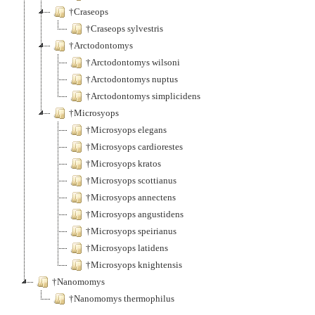
†Craseops
†Craseops sylvestris
†Arctodontomys
†Arctodontomys wilsoni
†Arctodontomys nuptus
†Arctodontomys simplicidens
†Microsyops
†Microsyops elegans
†Microsyops cardiorestes
†Microsyops kratos
†Microsyops scottianus
†Microsyops annectens
†Microsyops angustidens
†Microsyops speirianus
†Microsyops latidens
†Microsyops knightensis
†Nanomomys
†Nanomomys thermophilus