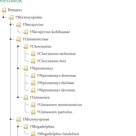
Primates
†Microsyopidae
†Navajovius
†Navajovius kohlhaasae
†Uintasoricinae
†Choctawius
†Choctawius mckennai
†Choctawius foxi
†Niptomomys
†Niptomomys doreenae
†Niptomomys thelmae
†Niptomomys favorum
†Uintasorex
†Uintasorex montezumicus
†Uintasorex parvulus
†Microsyopinae
†Megadelphus
†Megadelphus lundeliusi