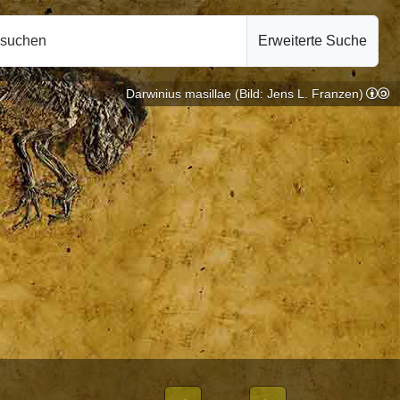
hsuchen
Erweiterte Suche
Darwinius masillae (Bild: Jens L. Franzen)