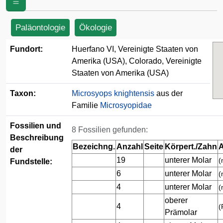
Amerika (USA)
Paläontologie
Ökologie
Fundort:
Huerfano VI, Vereinigte Staaten von
Amerika (USA), Colorado, Vereinigte
Staaten von Amerika (USA)
Taxon:
Microsyops knightensis
aus der
Familie
Microsyopidae
Fossilien und
8 Fossilien gefunden:
Beschreibung
Bezeichng.
Anzahl
Seite
Körpert./Zahn
A
der
19
unterer Molar
(
Fundstelle:
6
unterer Molar
(
4
unterer Molar
(
oberer
4
(
Prämolar