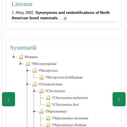
Literatur
J. Alroy 2002,
Synonymies and reidentifications of North
American fossil mammals
. . , p.
Systematik
Primates
†Microsyopidae
†Navajovius
†Navajovius kohlhaasae
†Uintasoricinae
†Choctawius
†Choctawius mckennai
†Choctawius foxi
†Niptomomys
†Niptomomys doreenae
†Niptomomys thelmae