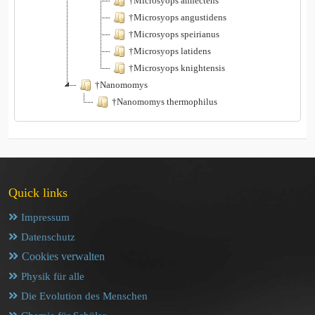
†Microsyops annectens
†Microsyops angustidens
†Microsyops speirianus
†Microsyops latidens
†Microsyops knightensis
†Nanomomys
†Nanomomys thermophilus
Quick links
Impressum
Datenschutz
Cookies verwalten
Physik für alle
Die Evolution des Menschen