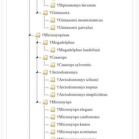
†Niptomomys favorum
†Uintasorex
†Uintasorex montezumicus
†Uintasorex parvulus
†Microsyopinae
†Megadelphus
†Megadelphus lundeliusi
†Craseops
†Craseops sylvestris
†Arctodontomys
†Arctodontomys wilsoni
†Arctodontomys nuptus
†Arctodontomys simplicidens
†Microsyops
†Microsyops elegans
†Microsyops cardiorestes
†Microsyops kratos
†Microsyops scottianus