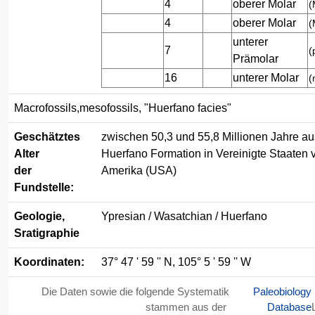
4
oberer Molar
(
4
oberer Molar
(
unterer
7
(
Prämolar
16
unterer Molar
(
Macrofossils,mesofossils, "Huerfano facies"
Geschätztes
zwischen 50,3 und 55,8 Millionen Jahre au
Alter
Huerfano Formation in Vereinigte Staaten 
der
Amerika (USA)
Fundstelle:
Geologie,
Ypresian / Wasatchian / Huerfano
Sratigraphie
Koordinaten:
37° 47 ' 59 '' N, 105° 5 ' 59 '' W
Die Daten sowie die folgende Systematik
Paleobiology
stammen aus der
Database