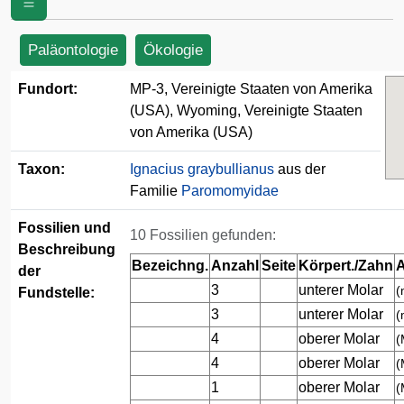
(USA)
Paläontologie
Ökologie
Fundort:
MP-3, Vereinigte Staaten von Amerika
(USA), Wyoming, Vereinigte Staaten
von Amerika (USA)
Taxon:
Ignacius graybullianus
aus der
Familie
Paromomyidae
Fossilien und
10 Fossilien gefunden:
Beschreibung
Bezeichng.
Anzahl
Seite
Körpert./Zahn
A
der
3
unterer Molar
(
Fundstelle:
3
unterer Molar
(
4
oberer Molar
(
4
oberer Molar
(
1
oberer Molar
(