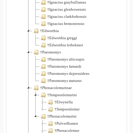
†Ignacius graybullianus
†Ignacius glenbowensis
†Ignacius clarkforkensis
†Ignacius fremontensis
†Edworthia
†Edworthia greggi
†Edworthia lerbekmoi
†Paromomys
†Paromomys alticuspis
†Paromomys farrandi
†Paromomys depressidens
†Paromomys maturus
†Phenacolemurinae
†Simpsonlemurini
†Elwynella
†Simpsonlemur
†Phenacolemurini
†Pulverflumen
†Phenacolemur