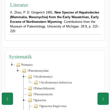
Literatur
X. Zhou, P. D. Gingerich 1991,
New Species of Hapalodectes
(Mammalia, Mesonychia) from the Early Wasatchian, Early
Eocene of Northwestern Wyoming
. Contributions from the
Museum of Paleontology, University of Michigan. 28:9, p. 215 -
220
Systematik
Primates
†Paromomyidae
†Acidomomys
†Acidomomys hebeticus
†Palaechthonini
†Paromomyini
†Ignacius
†Ignacius frugivorus