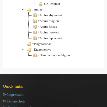
†Dillerlemur
†Arcius
†Arcius zbyszewskii
†Arcius rougieri
†Arcius fuscus
†Arcius hookeri
†Arcius lapparenti
†Purgatoriinae
†Dianomomys
†Dianomomys ambiguus
Quick links
Impressum
Datenschutz