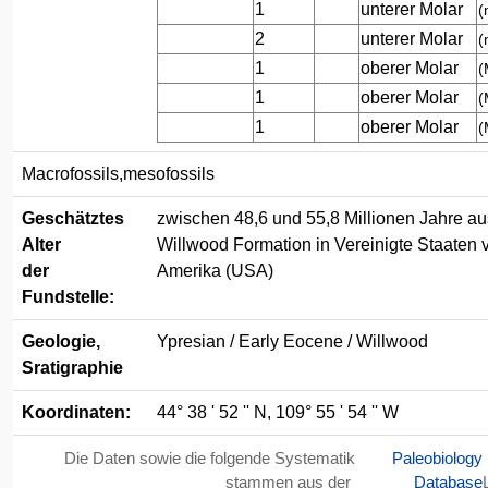
1
unterer Molar
(
2
unterer Molar
(
1
oberer Molar
(
1
oberer Molar
(
1
oberer Molar
(
Macrofossils,mesofossils
Geschätztes
zwischen 48,6 und 55,8 Millionen Jahre au
Alter
Willwood Formation in Vereinigte Staaten 
der
Amerika (USA)
Fundstelle:
Geologie,
Ypresian / Early Eocene / Willwood
Sratigraphie
Koordinaten:
44° 38 ' 52 '' N, 109° 55 ' 54 '' W
Die Daten sowie die folgende Systematik
Paleobiology
stammen aus der
Database