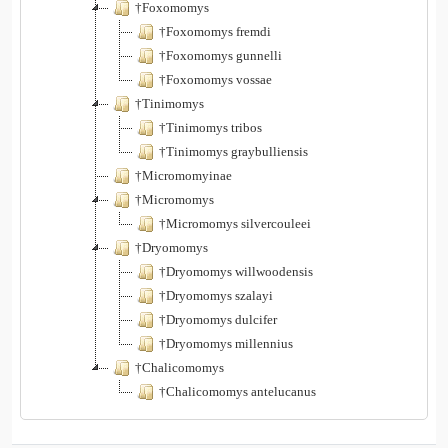
†Foxomomys
†Foxomomys fremdi
†Foxomomys gunnelli
†Foxomomys vossae
†Tinimomys
†Tinimomys tribos
†Tinimomys graybulliensis
†Micromomyinae
†Micromomys
†Micromomys silvercouleei
†Dryomomys
†Dryomomys willwoodensis
†Dryomomys szalayi
†Dryomomys dulcifer
†Dryomomys millennius
†Chalicomomys
†Chalicomomys antelucanus