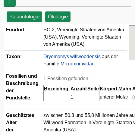
(USA)
Paläontologie
Ökologie
Fundort:
SC-2, Vereinigte Staaten von Amerika
(USA), Wyoming, Vereinigte Staaten
von Amerika (USA)
Taxon:
Dryomomys willwoodensis
aus der
Familie
Micromomyidae
Fossilien und
1 Fossilien gefunden:
Beschreibung
Bezeichng.
Anzahl
Seite
Körpert./Zahn
A
der
1
unterer Molar
(
Fundstelle:
Geschätztes
zwischen 50,3 und 55,8 Millionen Jahre au
Alter
Willwood Formation in Vereinigte Staaten 
der
Amerika (USA)