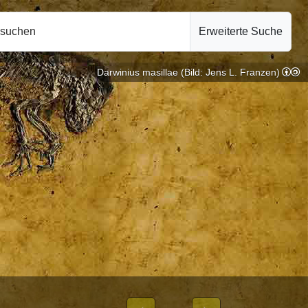
hsuchen
Erweiterte Suche
Darwinius masillae (Bild: Jens L. Franzen)