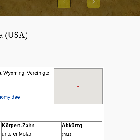
Previous
Next
ka (USA)
), Wyoming, Vereinigte
momyidae
Körpert./Zahn
Abkürzg.
unterer Molar
(m1)