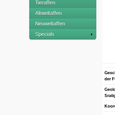
Tieraffen
Altweltaffen
Neuweltaffen
Specials
Gesch
der F
Geolo
Srati
Koor