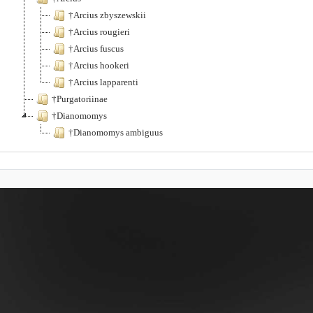
†Arcius zbyszewskii
†Arcius rougieri
†Arcius fuscus
†Arcius hookeri
†Arcius lapparenti
†Purgatoriinae
†Dianomomys
†Dianomomys ambiguus