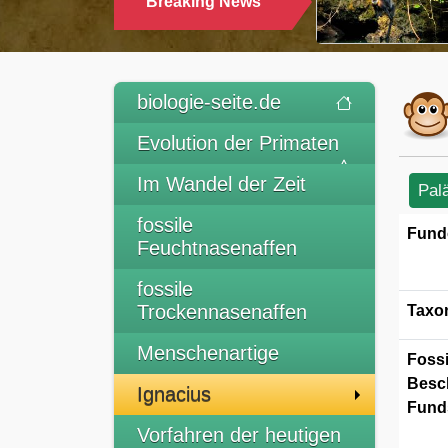
Breaking News
TRINKEN
biologie-seite.de
Evolution der Primaten
Im Wandel der Zeit
Pal
fossile
Fund
Feuchtnasenaffen
fossile
Trockennasenaffen
Taxo
Menschenartige
Fossi
Besc
Ignacius
Funds
Vorfahren der heutigen