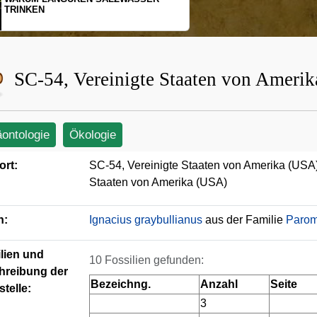
SCHOPFGIBBONS UND IHRER
BEWEGUNGSMUSTER
SC-54, Vereinigte Staaten von Ameri
äontologie
Ökologie
ort:
SC-54, Vereinigte Staaten von Amerika (USA
Staaten von Amerika (USA)
n:
Ignacius graybullianus
aus der Familie
Paro
lien und
10 Fossilien gefunden:
hreibung der
Bezeichng.
Anzahl
Seite
telle:
3