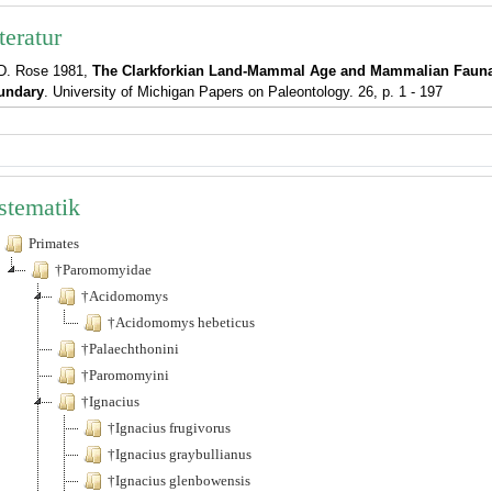
teratur
D. Rose 1981,
The Clarkforkian Land-Mammal Age and Mammalian Fauna
undary
. University of Michigan Papers on Paleontology. 26, p. 1 - 197
stematik
Primates
†Paromomyidae
†Acidomomys
†Acidomomys hebeticus
†Palaechthonini
†Paromomyini
†Ignacius
†Ignacius frugivorus
†Ignacius graybullianus
†Ignacius glenbowensis