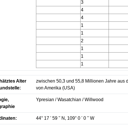
3
4
4
1
1
2
1
1
1
ätztes Alter
zwischen 50,3 und 55,8 Millionen Jahre aus d
undstelle:
von Amerika (USA)
gie,
Ypresian / Wasatchian / Willwood
graphie
dinaten:
44° 17 ' 59 '' N, 109° 0 ' 0 '' W