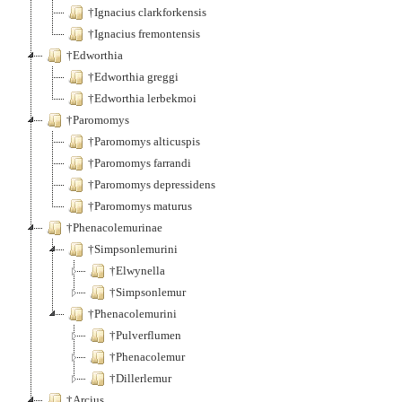
†Ignacius clarkforkensis
†Ignacius fremontensis
†Edworthia
†Edworthia greggi
†Edworthia lerbekmoi
†Paromomys
†Paromomys alticuspis
†Paromomys farrandi
†Paromomys depressidens
†Paromomys maturus
†Phenacolemurinae
†Simpsonlemurini
†Elwynella
†Simpsonlemur
†Phenacolemurini
†Pulverflumen
†Phenacolemur
†Dillerlemur
†Arcius