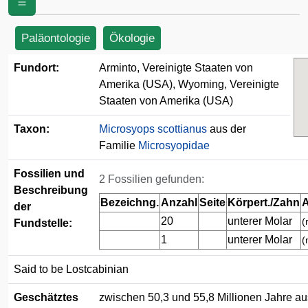
(USA)
Paläontologie
Ökologie
Fundort:
Arminto, Vereinigte Staaten von
Amerika (USA), Wyoming, Vereinigte
Staaten von Amerika (USA)
Taxon:
Microsyops scottianus
aus der
Familie
Microsyopidae
Fossilien und
2 Fossilien gefunden:
Beschreibung
Bezeichng.
Anzahl
Seite
Körpert./Zahn
A
der
20
unterer Molar
(
Fundstelle:
1
unterer Molar
(
Said to be Lostcabinian
Geschätztes
zwischen 50,3 und 55,8 Millionen Jahre au