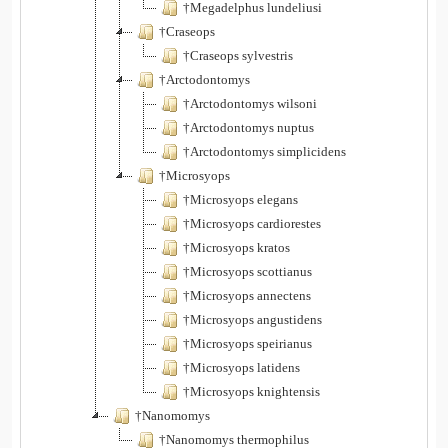
†Megadelphus lundeliusi
†Craseops
†Craseops sylvestris
†Arctodontomys
†Arctodontomys wilsoni
†Arctodontomys nuptus
†Arctodontomys simplicidens
†Microsyops
†Microsyops elegans
†Microsyops cardiorestes
†Microsyops kratos
†Microsyops scottianus
†Microsyops annectens
†Microsyops angustidens
†Microsyops speirianus
†Microsyops latidens
†Microsyops knightensis
†Nanomomys
†Nanomomys thermophilus