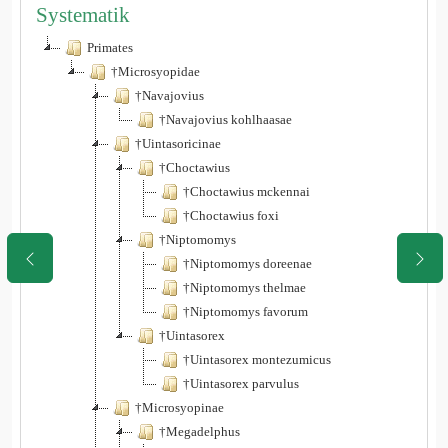
Systematik
Primates
†Microsyopidae
†Navajovius
†Navajovius kohlhaasae
†Uintasoricinae
†Choctawius
†Choctawius mckennai
†Choctawius foxi
†Niptomomys
†Niptomomys doreenae
†Niptomomys thelmae
†Niptomomys favorum
†Uintasorex
†Uintasorex montezumicus
†Uintasorex parvulus
†Microsyopinae
†Megadelphus