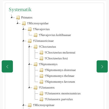
Systematik
Primates
†Microsyopidae
†Navajovius
†Navajovius kohlhaasae
†Uintasoricinae
†Choctawius
†Choctawius mckennai
†Choctawius foxi
†Niptomomys
†Niptomomys doreenae
†Niptomomys thelmae
†Niptomomys favorum
†Uintasorex
†Uintasorex montezumicus
†Uintasorex parvulus
†Microsyopinae