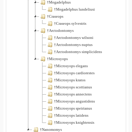
†Megadelphus
†Megadelphus lundeliusi
†Craseops
†Craseops sylvestris
†Arctodontomys
†Arctodontomys wilsoni
†Arctodontomys nuptus
†Arctodontomys simplicidens
†Microsyops
†Microsyops elegans
†Microsyops cardiorestes
†Microsyops kratos
†Microsyops scottianus
†Microsyops annectens
†Microsyops angustidens
†Microsyops speirianus
†Microsyops latidens
†Microsyops knightensis
†Nanomomys