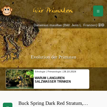
Wir Primaten
Darwinius masillae (Bild: Jens L. Franzen)
Evolution der Primaten
Ethologie | Primatologie |
28.10.2024
WARUM LANGUREN
SALZWASSER TRINKEN
Buck Spring Dark Red Stratum,