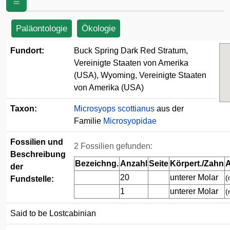
Vereinigte Staaten von Amerika (USA)
Paläontologie
Ökologie
Fundort:
Buck Spring Dark Red Stratum,
Vereinigte Staaten von Amerika
(USA), Wyoming, Vereinigte Staaten
von Amerika (USA)
Taxon:
Microsyops scottianus
aus der
Familie
Microsyopidae
Fossilien und
2 Fossilien gefunden:
Beschreibung
Bezeichng.
Anzahl
Seite
Körpert./Zahn
A
der
20
unterer Molar
(
Fundstelle:
1
unterer Molar
(
Said to be Lostcabinian