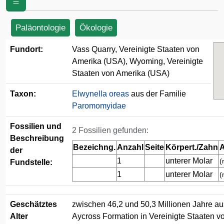
Amerika (USA)
Paläontologie
Ökologie
Fundort:
Vass Quarry, Vereinigte Staaten von
Amerika (USA), Wyoming, Vereinigte
Staaten von Amerika (USA)
Taxon:
Elwynella oreas
aus der Familie
Paromomyidae
Fossilien und
2 Fossilien gefunden:
Beschreibung
Bezeichng.
Anzahl
Seite
Körpert./Zahn
A
der
1
unterer Molar
(
Fundstelle:
1
unterer Molar
(
Geschätztes
zwischen 46,2 und 50,3 Millionen Jahre au
Alter
Aycross Formation in Vereinigte Staaten v