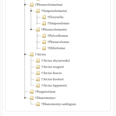
†Phenacolemurinae
†Simpsonlemurini
†Elwynella
†Simpsonlemur
†Phenacolemurini
†Pulverflumen
†Phenacolemur
†Dillerlemur
†Arcius
†Arcius zbyszewskii
†Arcius rougieri
†Arcius fuscus
†Arcius hookeri
†Arcius lapparenti
†Purgatoriinae
†Dianomomys
†Dianomomys ambiguus