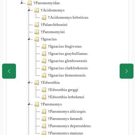
†Paromomyidae
†Acidomomys
†Acidomomys hebeticus
†Palaechthonini
†Paromomyini
†Ignacius
†Ignacius frugivorus
†Ignacius graybullianus
†Ignacius glenbowensis
†Ignacius clarkforkensis
†Ignacius fremontensis
†Edworthia
†Edworthia greggi
†Edworthia lerbekmoi
†Paromomys
†Paromomys alticuspis
†Paromomys farrandi
†Paromomys depressidens
†Paromomys maturus