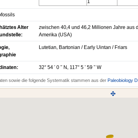
1
fossils
ätztes Alter
zwischen 40,4 und 46,2 Millionen Jahre aus d
undstelle:
Amerika (USA)
gie,
Lutetian, Bartonian / Early Uintan / Friars
graphie
dinaten:
32° 54 ' 0 '' N, 117° 5 ' 59 '' W
aten sowie die folgende Systematik stammen aus der
Paleobiology 