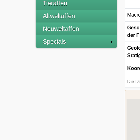
Tieraffen
Macro
Altweltaffen
Gesch
Neuweltaffen
der F
Specials
Geolo
Srati
Koor
Die D