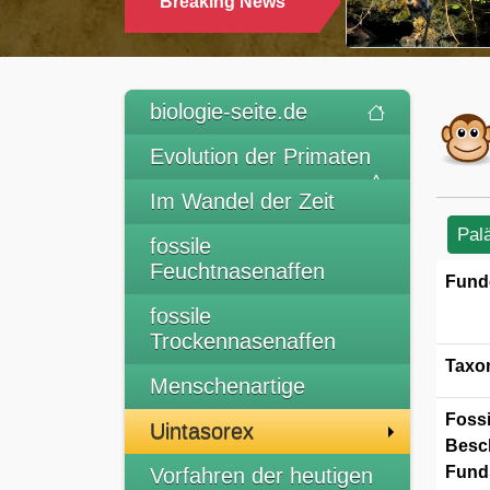
Breaking News
TRINKEN
biologie-seite.de
Evolution der Primaten
Im Wandel der Zeit
Pal
fossile
Feuchtnasenaffen
Fund
fossile
Trockennasenaffen
Taxo
Menschenartige
Fossi
Uintasorex
Besc
Funds
Vorfahren der heutigen