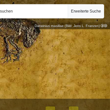
hsuchen
Erweiterte Suche
Darwinius masillae (Bild: Jens L. Franzen)
.10.2024
CHEN