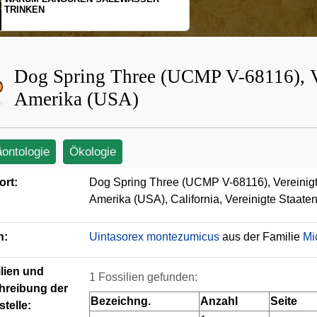
SCHOPFGIBBONS UN
BEWEGUNGSMUSTE
Dog Spring Three (UCMP V-68116), Ve
Amerika (USA)
äontologie
Ökologie
ort:
Dog Spring Three (UCMP V-68116), Vereinigt
Amerika (USA), California, Vereinigte Staat
n:
Uintasorex montezumicus
aus der Familie
Mi
lien und
1 Fossilien gefunden:
hreibung der
Bezeichng.
Anzahl
Seite
telle: