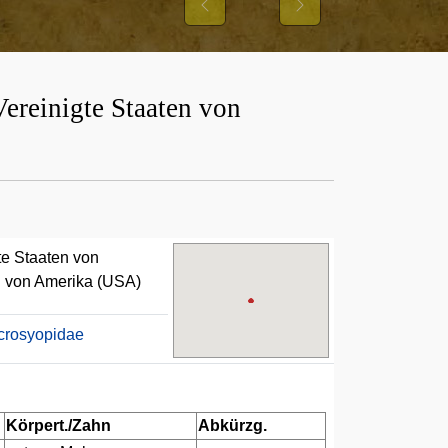
D IHRER
Previous
Next
R
reinigte Staaten von
e Staaten von
en von Amerika (USA)
crosyopidae
Körpert./Zahn
Abkürzg.