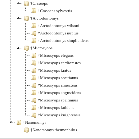
†Craseops
†Craseops sylvestris
†Arctodontomys
†Arctodontomys wilsoni
†Arctodontomys nuptus
†Arctodontomys simplicidens
†Microsyops
†Microsyops elegans
†Microsyops cardiorestes
†Microsyops kratos
†Microsyops scottianus
†Microsyops annectens
†Microsyops angustidens
†Microsyops speirianus
†Microsyops latidens
†Microsyops knightensis
†Nanomomys
†Nanomomys thermophilus