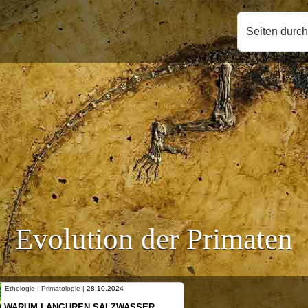
Seiten durc
Evolution der Primaten
ologie |
28.10.2024
Ethologie | Primatologie |
10
GUREN SALZWASSER
NEUES VON WEIBLI