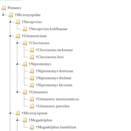
Primates
†Microsyopidae
†Navajovius
†Navajovius kohlhaasae
†Uintasoricinae
†Choctawius
†Choctawius mckennai
†Choctawius foxi
†Niptomomys
†Niptomomys doreenae
†Niptomomys thelmae
†Niptomomys favorum
†Uintasorex
†Uintasorex montezumicus
†Uintasorex parvulus
†Microsyopinae
†Megadelphus
†Megadelphus lundeliusi