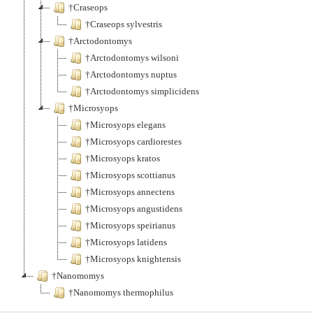
†Craseops
†Craseops sylvestris
†Arctodontomys
†Arctodontomys wilsoni
†Arctodontomys nuptus
†Arctodontomys simplicidens
†Microsyops
†Microsyops elegans
†Microsyops cardiorestes
†Microsyops kratos
†Microsyops scottianus
†Microsyops annectens
†Microsyops angustidens
†Microsyops speirianus
†Microsyops latidens
†Microsyops knightensis
†Nanomomys
†Nanomomys thermophilus