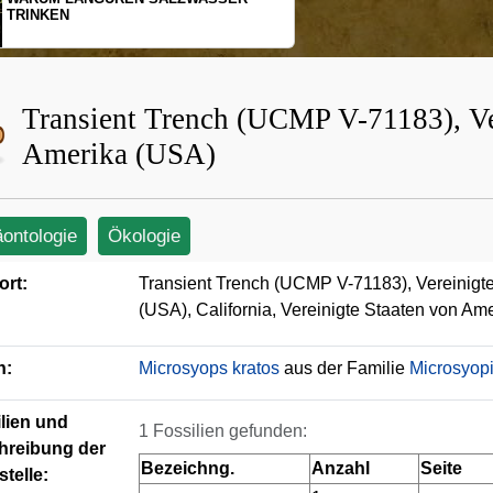
SCHOPFGIBBONS UND IHRER
BEWEGUNGSMUSTER
Transient Trench (UCMP V-71183), Ve
Amerika (USA)
äontologie
Ökologie
ort:
Transient Trench (UCMP V-71183), Vereinigt
(USA), California, Vereinigte Staaten von Am
n:
Microsyops kratos
aus der Familie
Microsyop
lien und
1 Fossilien gefunden:
hreibung der
Bezeichng.
Anzahl
Seite
telle: