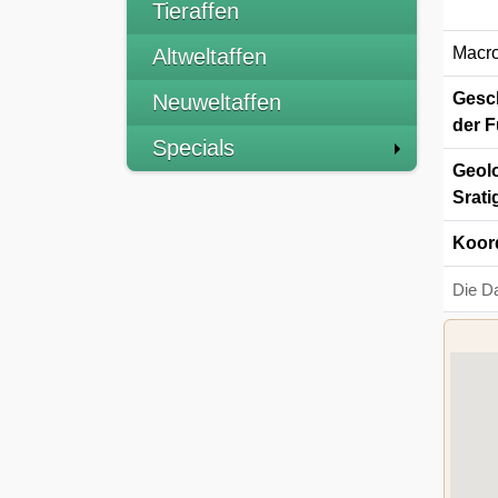
Tieraffen
Macro
Altweltaffen
Gesch
Neuweltaffen
der F
Specials
Geolo
Srati
Koor
Die D