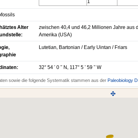
1
fossils
ätztes Alter
zwischen 40,4 und 46,2 Millionen Jahre aus d
undstelle:
Amerika (USA)
gie,
Lutetian, Bartonian / Early Uintan / Friars
graphie
dinaten:
32° 54 ' 0 '' N, 117° 5 ' 59 '' W
aten sowie die folgende Systematik stammen aus der
Paleobiology 