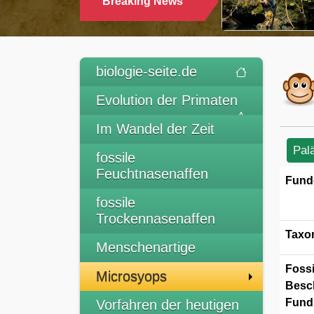
Breaking News
TRINKEN
biologie-seite.de
Evolution der Primaten
Im Wandel der Zeit
Pal
fossile
Feuchtnasenaffen
Fund
fossile
Trockennasenaffen
Taxo
Menschenartige
Fossi
Microsyops
Besc
Funds
Vorfahren der heutigen