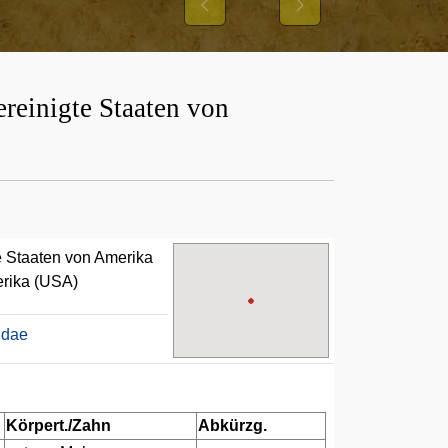
Previous
Next
reinigte Staaten von
e Staaten von Amerika
erika (USA)
idae
Körpert./Zahn
Abkürzg.