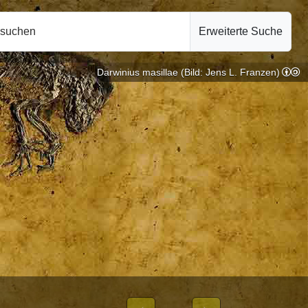
hsuchen
Erweiterte Suche
Darwinius masillae (Bild: Jens L. Franzen)