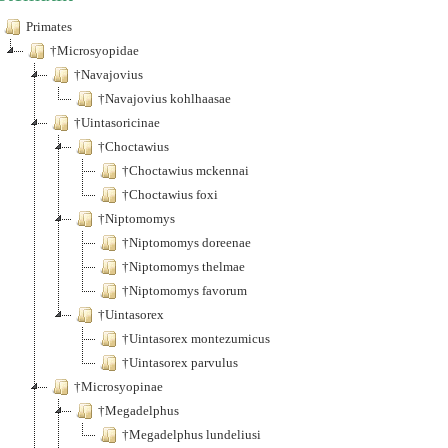
Primates
†Microsyopidae
†Navajovius
†Navajovius kohlhaasae
†Uintasoricinae
†Choctawius
†Choctawius mckennai
†Choctawius foxi
†Niptomomys
†Niptomomys doreenae
†Niptomomys thelmae
†Niptomomys favorum
†Uintasorex
†Uintasorex montezumicus
†Uintasorex parvulus
†Microsyopinae
†Megadelphus
†Megadelphus lundeliusi