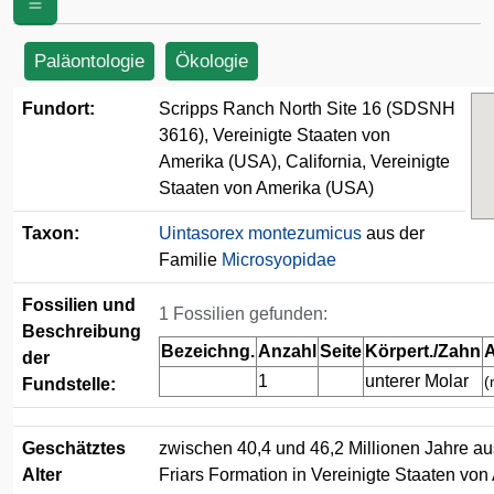
3616), Vereinigte Staaten von Amerika
(USA)
Paläontologie
Ökologie
Fundort:
Scripps Ranch North Site 16 (SDSNH
3616), Vereinigte Staaten von
Amerika (USA), California, Vereinigte
Staaten von Amerika (USA)
Taxon:
Uintasorex montezumicus
aus der
Familie
Microsyopidae
Fossilien und
1 Fossilien gefunden:
Beschreibung
Bezeichng.
Anzahl
Seite
Körpert./Zahn
A
der
1
unterer Molar
(
Fundstelle:
Geschätztes
zwischen 40,4 und 46,2 Millionen Jahre au
Alter
Friars Formation in Vereinigte Staaten von