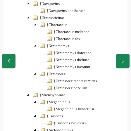
†Navajovius
†Navajovius kohlhaasae
†Uintasoricinae
†Choctawius
†Choctawius mckennai
†Choctawius foxi
†Niptomomys
†Niptomomys doreenae
†Niptomomys thelmae
†Niptomomys favorum
†Uintasorex
†Uintasorex montezumicus
†Uintasorex parvulus
†Microsyopinae
†Megadelphus
†Megadelphus lundeliusi
†Craseops
†Craseops sylvestris
†Arctodontomys