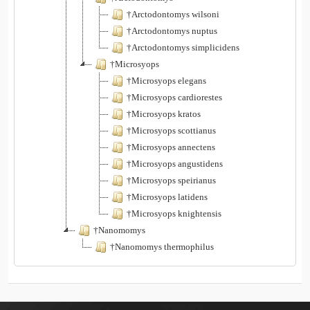
†Arctodontomys wilsoni
†Arctodontomys nuptus
†Arctodontomys simplicidens
†Microsyops
†Microsyops elegans
†Microsyops cardiorestes
†Microsyops kratos
†Microsyops scottianus
†Microsyops annectens
†Microsyops angustidens
†Microsyops speirianus
†Microsyops latidens
†Microsyops knightensis
†Nanomomys
†Nanomomys thermophilus