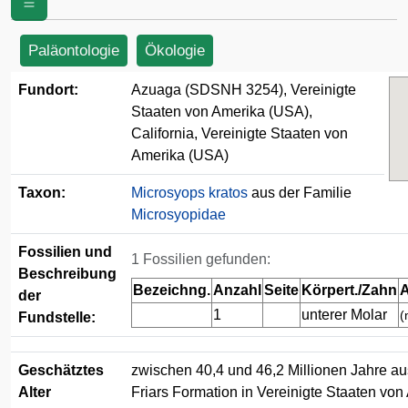
Staaten von Amerika (USA)
Paläontologie
Ökologie
Fundort:
Azuaga (SDSNH 3254), Vereinigte
Staaten von Amerika (USA),
California, Vereinigte Staaten von
Amerika (USA)
Taxon:
Microsyops kratos
aus der Familie
Microsyopidae
Fossilien und
1 Fossilien gefunden:
Beschreibung
Bezeichng.
Anzahl
Seite
Körpert./Zahn
A
der
1
unterer Molar
(
Fundstelle:
Geschätztes
zwischen 40,4 und 46,2 Millionen Jahre au
Alter
Friars Formation in Vereinigte Staaten von