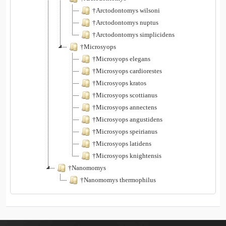
†Arctodontomys wilsoni
†Arctodontomys nuptus
†Arctodontomys simplicidens
†Microsyops
†Microsyops elegans
†Microsyops cardiorestes
†Microsyops kratos
†Microsyops scottianus
†Microsyops annectens
†Microsyops angustidens
†Microsyops speirianus
†Microsyops latidens
†Microsyops knightensis
†Nanomomys
†Nanomomys thermophilus