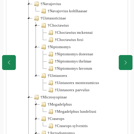
†Navajovius
†Navajovius kohlhaasae
†Uintasoricinae
†Choctawius
†Choctawius mckennai
†Choctawius foxi
†Niptomomys
†Niptomomys doreenae
†Niptomomys thelmae
†Niptomomys favorum
†Uintasorex
†Uintasorex montezumicus
†Uintasorex parvulus
†Microsyopinae
†Megadelphus
†Megadelphus lundeliusi
†Craseops
†Craseops sylvestris
†Arctodontomys