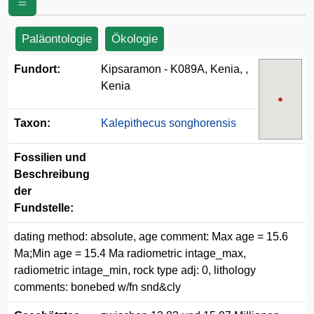
Paläontologie
Ökologie
Fundort:
Kipsaramon - K089A, Kenia, ,
Kenia
Taxon:
Kalepithecus songhorensis
Fossilien und
Beschreibung
der
Fundstelle:
dating method: absolute, age comment: Max age = 15.6
Ma;Min age = 15.4 Ma radiometric intage_max,
radiometric intage_min, rock type adj: 0, lithology
comments: bonebed w/fn snd&cly