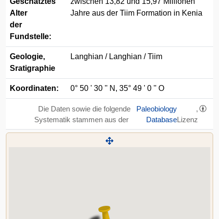
Geschätztes
zwischen 13,82 und 15,97 Millionen
Alter
Jahre aus der Tiim Formation in Kenia
der
Fundstelle:
Geologie,
Langhian / Langhian / Tiim
Sratigraphie
Koordinaten:
0° 50 ' 30 '' N, 35° 49 ' 0 '' O
Die Daten sowie die folgende
Paleobiology
,
Systematik stammen aus der
Database
Lizenz