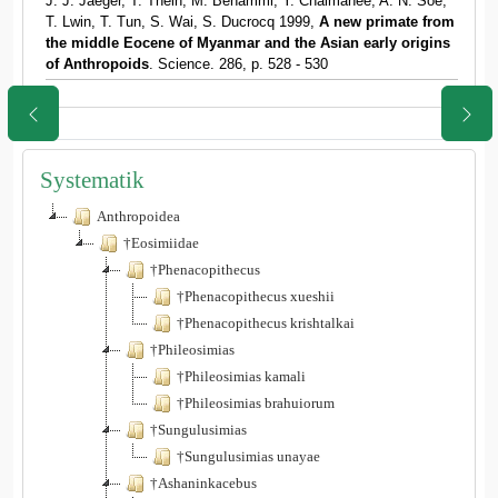
J. J. Jaeger, T. Thein, M. Benammi, Y. Chaimanee, A. N. Soe,
T. Lwin, T. Tun, S. Wai, S. Ducrocq 1999,
A new primate from
the middle Eocene of Myanmar and the Asian early origins
of Anthropoids
. Science. 286, p. 528 - 530
Systematik
Anthropoidea
†Eosimiidae
†Phenacopithecus
†Phenacopithecus xueshii
†Phenacopithecus krishtalkai
†Phileosimias
†Phileosimias kamali
†Phileosimias brahuiorum
†Sungulusimias
†Sungulusimias unayae
†Ashaninkacebus