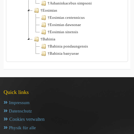
†Ashaninkacebus simpsoni
†Eosimias
†Eosimias centennicus
†Eosimias dawsonae
†Eosimias sinensis
†Bahinia
†Bahinia pondaungensis
†Bahinia banyueae
Quick links
Impressum
Datenschutz
Cookies verwalten
Physik für alle