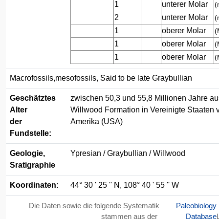
1
unterer Molar
(
2
unterer Molar
(
1
oberer Molar
(
1
oberer Molar
(
1
oberer Molar
(
Macrofossils,mesofossils, Said to be late Graybullian
Geschätztes
zwischen 50,3 und 55,8 Millionen Jahre au
Alter
Willwood Formation in Vereinigte Staaten 
der
Amerika (USA)
Fundstelle:
Geologie,
Ypresian / Graybullian / Willwood
Sratigraphie
Koordinaten:
44° 30 ' 25 '' N, 108° 40 ' 55 '' W
Die Daten sowie die folgende Systematik
Paleobiology
stammen aus der
Database