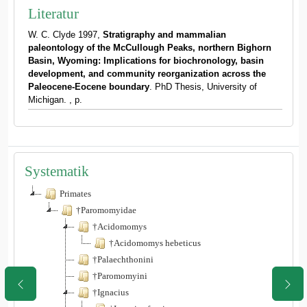
Literatur
W. C. Clyde 1997,
Stratigraphy and mammalian
paleontology of the McCullough Peaks, northern Bighorn
Basin, Wyoming: Implications for biochronology, basin
development, and community reorganization across the
Paleocene-Eocene boundary
. PhD Thesis, University of
Michigan. , p.
Systematik
Primates
†Paromomyidae
†Acidomomys
†Acidomomys hebeticus
†Palaechthonini
†Paromomyini
†Ignacius