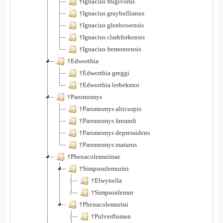
†Ignacius frugivorus
†Ignacius graybullianus
†Ignacius glenbowensis
†Ignacius clarkforkensis
†Ignacius fremontensis
†Edworthia
†Edworthia greggi
†Edworthia lerbekmoi
†Paromomys
†Paromomys alticuspis
†Paromomys farrandi
†Paromomys depressidens
†Paromomys maturus
†Phenacolemurinae
†Simpsonlemurini
†Elwynella
†Simpsonlemur
†Phenacolemurini
†Pulverflumen