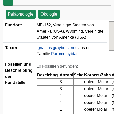
(USA)
Paläontologie
Ökologie
Fundort:
MP-152, Vereinigte Staaten von
Amerika (USA), Wyoming, Vereinigte
Staaten von Amerika (USA)
Taxon:
Ignacius graybullianus
aus der
Familie
Paromomyidae
Fossilien und
10 Fossilien gefunden:
Beschreibung
Bezeichng.
Anzahl
Seite
Körpert./Zahn
A
der
3
unterer Molar
(
Fundstelle:
3
unterer Molar
(
4
oberer Molar
(
4
oberer Molar
(
1
oberer Molar
(