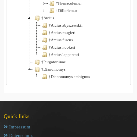
†Phenacolemur
†Dillerlemur
†Arcius
†Arcius zbyszewskii
†Arcius rougieri
†Arcius fuscus
†Arcius hookeri
†Arcius lapparenti
†Purgatoriinae
†Dianomomys
†Dianomomys ambiguus
Quick links
Impressum
Datenschutz