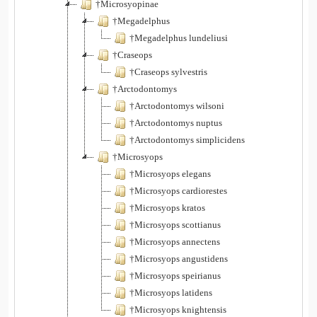
†Microsyopinae
†Megadelphus
†Megadelphus lundeliusi
†Craseops
†Craseops sylvestris
†Arctodontomys
†Arctodontomys wilsoni
†Arctodontomys nuptus
†Arctodontomys simplicidens
†Microsyops
†Microsyops elegans
†Microsyops cardiorestes
†Microsyops kratos
†Microsyops scottianus
†Microsyops annectens
†Microsyops angustidens
†Microsyops speirianus
†Microsyops latidens
†Microsyops knightensis