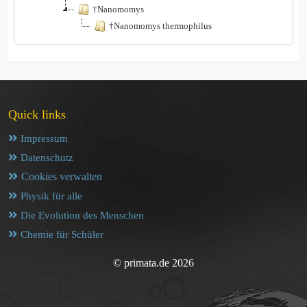
†Nanomomys
†Nanomomys thermophilus
Quick links
Impressum
Datenschutz
Cookies verwalten
Physik für alle
Die Evolution des Menschen
Chemie für Schüler
© primata.de 2026