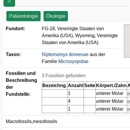
(USA)
Paläontologie
Ökologie
Fundort:
FG-18, Vereinigte Staaten von
Amerika (USA), Wyoming, Vereinigte
Staaten von Amerika (USA)
Taxon:
Niptomomys doreenae
aus der
Familie
Microsyopidae
Fossilien und
3 Fossilien gefunden:
Beschreibung
Bezeichng.
Anzahl
Seite
Körpert./Zahn
A
der
1
unterer Molar
(
Fundstelle:
4
unterer Molar
(
1
unterer Molar
(
Macrofossils,mesofossils