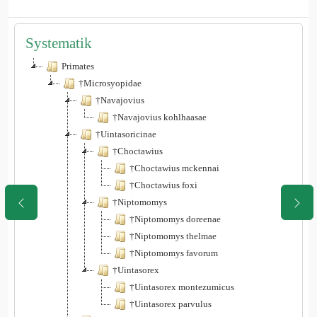
Systematik
Primates
†Microsyopidae
†Navajovius
†Navajovius kohlhaasae
†Uintasoricinae
†Choctawius
†Choctawius mckennai
†Choctawius foxi
†Niptomomys
†Niptomomys doreenae
†Niptomomys thelmae
†Niptomomys favorum
†Uintasorex
†Uintasorex montezumicus
†Uintasorex parvulus