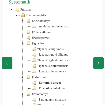
Systematik
Primates
†Paromomyidae
†Acidomomys
†Acidomomys hebeticus
†Palaechthonini
†Paromomyini
†Ignacius
†Ignacius frugivorus
†Ignacius graybullianus
†Ignacius glenbowensis
†Ignacius clarkforkensis
†Ignacius fremontensis
†Edworthia
†Edworthia greggi
†Edworthia lerbekmoi
†Paromomys
†Paromomys alticuspis