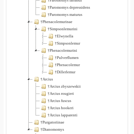
†Paromomys farrandi
†Paromomys depressidens
†Paromomys maturus
†Phenacolemurinae
†Simpsonlemurini
†Elwynella
†Simpsonlemur
†Phenacolemurini
†Pulverflumen
†Phenacolemur
†Dillerlemur
†Arcius
†Arcius zbyszewskii
†Arcius rougieri
†Arcius fuscus
†Arcius hookeri
†Arcius lapparenti
†Purgatoriinae
†Dianomomys