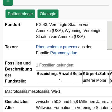
(USA)
Paläontologie
Ökologie
Fundort:
FG-43, Vereinigte Staaten von
Amerika (USA), Wyoming, Vereinigte
Staaten von Amerika (USA)
Taxon:
Phenacolemur praecox
aus der
Familie
Paromomyidae
Fossilien und
1 Fossilien gefunden:
Beschreibung
Bezeichng.
Anzahl
Seite
Körpert./Zahn
A
der
4
unterer Molar
(
Fundstelle:
Macrofossils,mesofossils, Wa-1
Geschätztes
zwischen 50,3 und 55,8 Millionen Jahre au
Alter
Willwood Formation in Vereinigte Staaten 