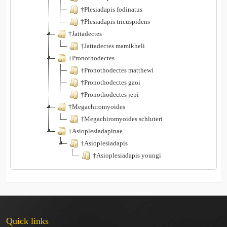
†Plesiadapis fodinatus
†Plesiadapis tricuspidens
†Jattadectes
†Jattadectes mamikheli
†Pronothodectes
†Pronothodectes matthewi
†Pronothodectes gaoi
†Pronothodectes jepi
†Megachiromyoides
†Megachiromyoides schluteri
†Asioplesiadapinae
†Asioplesiadapis
†Asioplesiadapis youngi
Quick links