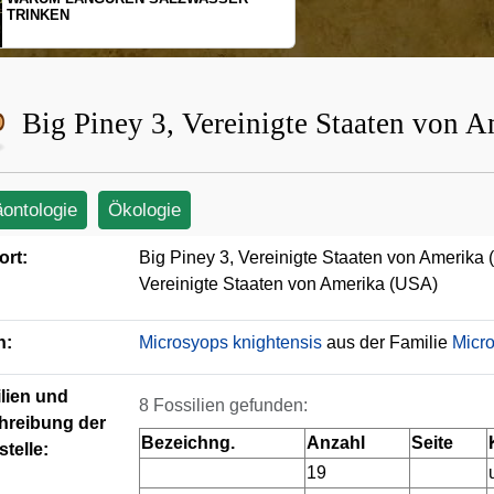
SCHOPFGIBBONS UND IHRER
BEWEGUNGSMUSTER
Big Piney 3, Vereinigte Staaten von 
äontologie
Ökologie
ort:
Big Piney 3, Vereinigte Staaten von Amerika
Vereinigte Staaten von Amerika (USA)
n:
Microsyops knightensis
aus der Familie
Micr
lien und
8 Fossilien gefunden:
hreibung der
Bezeichng.
Anzahl
Seite
telle:
19