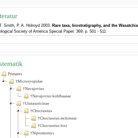
teratur
T. Smith, P. A. Holroyd 2003,
Rare taxa, biostratigraphy, and the Wasatch
logical Society of America Special Paper. 369, p. 501 - 511
stematik
Primates
†Microsyopidae
†Navajovius
†Navajovius kohlhaasae
†Uintasoricinae
†Choctawius
†Choctawius mckennai
†Choctawius foxi
†Niptomomys