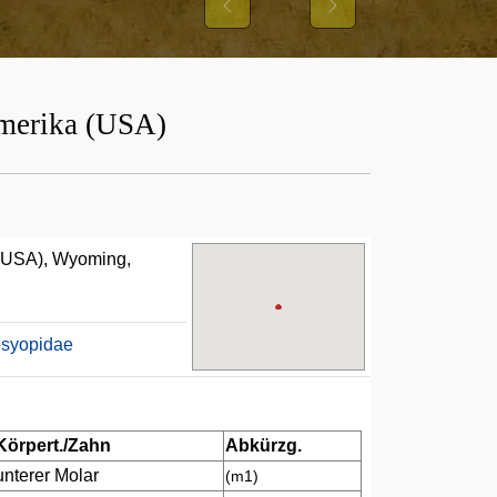
Previous
Next
Amerika (USA)
 (USA), Wyoming,
osyopidae
Körpert./Zahn
Abkürzg.
unterer Molar
(m1)