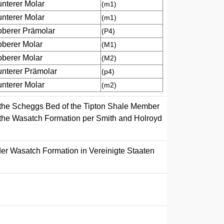
unterer Molar
(m1)
unterer Molar
(m1)
oberer Prämolar
(P4)
oberer Molar
(M1)
oberer Molar
(M2)
unterer Prämolar
(p4)
unterer Molar
(m2)
h the Scheggs Bed of the Tipton Shale Member
 the Wasatch Formation per Smith and Holroyd
der Wasatch Formation in Vereinigte Staaten