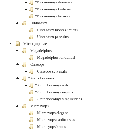
†Niptomomys doreenae
†Niptomomys thelmae
†Niptomomys favorum
†Uintasorex
†Uintasorex montezumicus
†Uintasorex parvulus
†Microsyopinae
†Megadelphus
†Megadelphus lundeliusi
†Craseops
†Craseops sylvestris
†Arctodontomys
†Arctodontomys wilsoni
†Arctodontomys nuptus
†Arctodontomys simplicidens
†Microsyops
†Microsyops elegans
†Microsyops cardiorestes
†Microsyops kratos