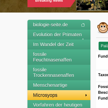
Breaking News
TRINKEN
biologie-seite.de
Evolution der Primaten
Im Wandel der Zeit
Pal
fossile
Fund
Feuchtnasenaffen
fossile
Trockennasenaffen
Taxo
Menschenartige
Fossi
Besc
Microsyops
Funds
Vorfahren der heutigen