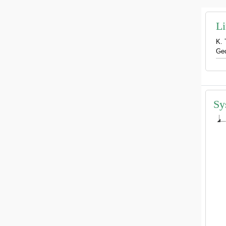
Li
K. 
Geo
Sy