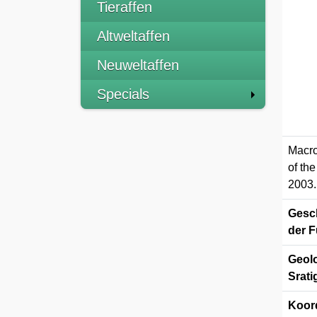
Tieraffen
Altweltaffen
Neuweltaffen
Specials
Macro
of th
2003.
Gesch
der F
Geolo
Srati
Koor