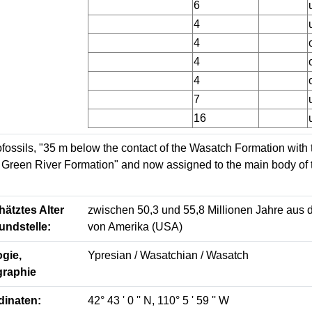
6
4
4
4
4
7
16
fossils, "35 m below the contact of the Wasatch Formation wit
e Green River Formation" and now assigned to the main body of
ätztes Alter
zwischen 50,3 und 55,8 Millionen Jahre aus 
undstelle:
von Amerika (USA)
gie,
Ypresian / Wasatchian / Wasatch
graphie
dinaten:
42° 43 ' 0 '' N, 110° 5 ' 59 '' W