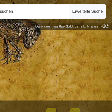
hsuchen
Erweiterte Suche
Darwinius masillae (Bild: Jens L. Franzen)