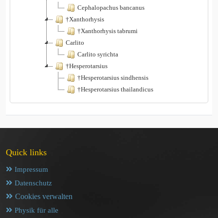
Cephalopachus bancanus
†Xanthorhysis
†Xanthorhysis tabrumi
Carlito
Carlito syrichta
†Hesperotarsius
†Hesperotarsius sindhensis
†Hesperotarsius thailandicus
Quick links
Impressum
Datenschutz
Cookies verwalten
Physik für alle