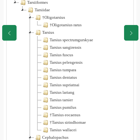
Tarsiiformes
Tarsiidae
†Oligotarsius
†Oligotarsius rarus
Tarsius
Tarsius spectrumgurskyae
Tarsius sangirensis
Tarsius fuscus
Tarsius pelengensis
Tarsius tumpara
Tarsius dentatus
Tarsius supriatnai
Tarsius lariang
Tarsius tarsier
Tarsius pumilus
†Tarsius eocaenus
†Tarsius sirindhornae
Tarsius wallacei
Cephalopachus